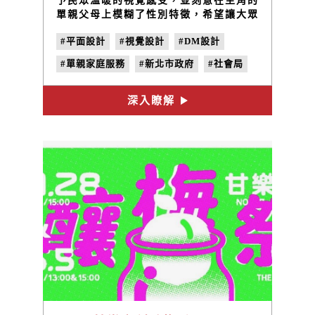
予民眾溫暖的視覺感受，並刻意在主角的
單親父母上模糊了性別特徵，希望讓大眾
了解不需因性別因素而害怕求助。希望改
#平面設計
#視覺設計
#DM設計
善公部門文宣的缺點，提供觀者盡量舒適
而清楚的閱讀體驗。
#單親家庭服務
#新北市政府
#社會局
深入瞭解