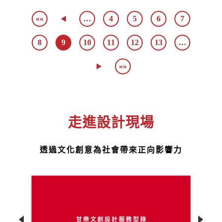
««
…
4
5
6
7
8
9
10
11
12
13
…
»»
走進設計現場
透過文化創意為社會帶來正向影響力