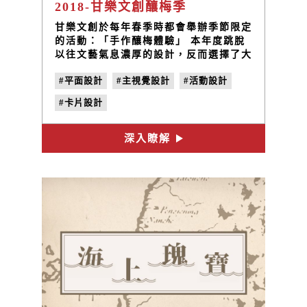
2018-甘樂文創釀梅季
甘樂文創於每年春季時都會舉辦季節限定
的活動：「手作釀梅體驗」 本年度跳脫
以往文藝氣息濃厚的設計，反而選擇了大
膽的桃紅以及螢光綠，這兩個顏色也是老
#平面設計
#主視覺設計
#活動設計
台灣的俱樂部、或是表演時常選用的顏
色。
#卡片設計
深入瞭解