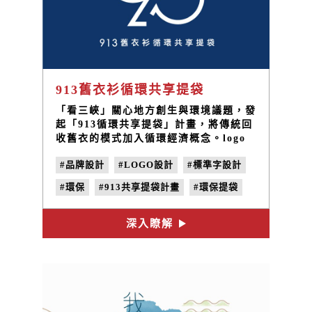
913舊衣衫循環共享提袋
「看三峽」關心地方創生與環境議題，發
起「913循環共享提袋」計畫，將傳統回
收舊衣的模式加入循環經濟概念。logo
設計結合了名字與百分比符號，希望讓更
#品牌設計
#LOGO設計
#標準字設計
多人加入環保行動，推動環境永續發展。
#環保
#913共享提袋計畫
#環保提袋
#看三峽
#平面設計
#社區行動
深入瞭解
#地方創生
#共享提袋
#環保袋