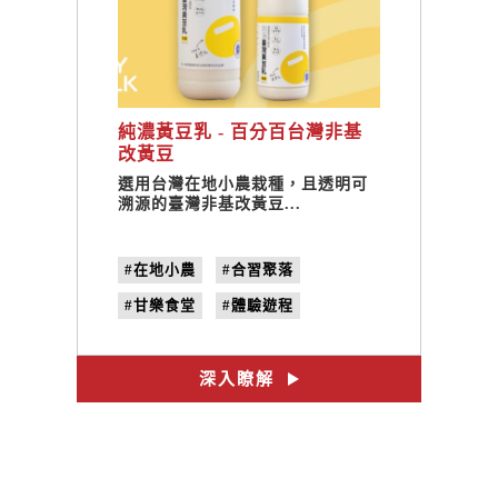
純濃黃豆乳 - 百分百台灣非基
改黃豆
選用台灣在地小農栽種，且透明可
溯源的臺灣非基改黃豆...
#在地小農
#合習聚落
#甘樂食堂
#體驗遊程
#文創設計
#禾乃川
#純濃豆乳
#100%國產大豆
深入瞭解
#黃豆乳