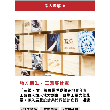
#產品設計
#地方創生
#北港
#媽祖
深入瞭解
#文創商品
#商品設計
#遶境
#炮紙
#鞭炮
#獨家專利
地方創生 - 三鶯宴計畫
「三鶯 · 宴」策展團隊邀請在地青年與
工藝職人加入地方創生，匯聚工業文化能
量，導入展覽設計與跨界設計進行一場連
結三鶯地方文化與創新的跨域饗宴，展覽
#社區設計
#平面設計
#策展規劃