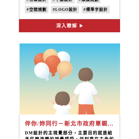
主視覺設計完美具現了三鶯特色與盛宴精
髓，邀請觀者一同參與。
#空間規劃
#LOGO設計
#標準字設計
#色彩計畫
#地方創生
#社區營造
深入瞭解
#空間設計
#展覽視覺
#活動視覺
伴你/妳同行－新北市政府單親家庭服務
DM設計的主視覺部分，主要目的就是給