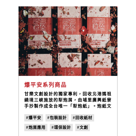
爆平安系列商品
甘樂文創設計的獨家專利，回收北港媽祖
繞境三峽施放的犁炮屑，由埔里廣興紙寮
手抄製作成全台唯一「犁炮紙」。炮紙文
創商品除了延伸媽祖信仰文化，更融入順
#爆平安
#包裝設計
#回收紙材
天應人的精神，同時也是甘樂一次難得的
環保產品設計經驗。
#炮屑應用
#環保設計
#文創