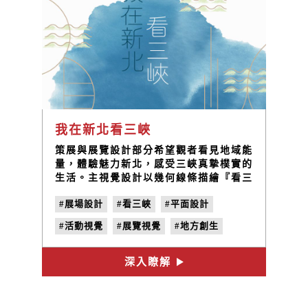
我在新北看三峽
策展與展覽設計部分希望觀者看見地域能
量，體驗魅力新北，感受三峽真摯樸實的
生活。主視覺設計以幾何線條描繪『看三
峽』三字，勾勒出與世人印象中不同的三
#展場設計
#看三峽
#平面設計
峽面貌。背景的藍色暈染既代表了藍染，
也代表了三峽河。
#活動視覺
#展覽視覺
#地方創生
#空間設計
#策展
深入瞭解