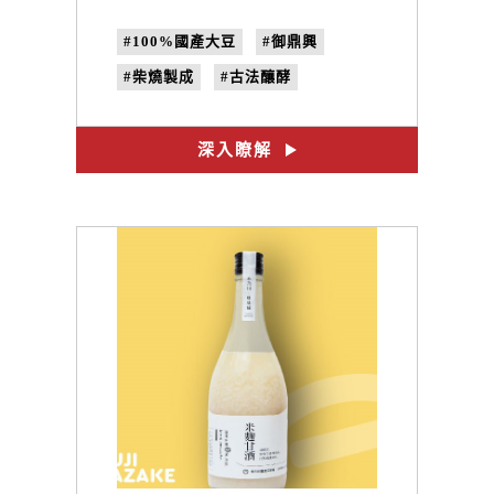
#100%國產大豆
#御鼎興
#柴燒製成
#古法釀酵
#味噌油膏
#合習聚落
#甘樂食堂
#體驗遊程
深入瞭解
#文創設計
#禾乃川