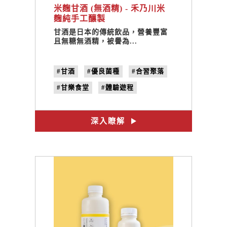
米麴甘酒 (無酒精) - 禾乃川米
麴純手工釀製
甘酒是日本的傳統飲品，營養豐富
且無糖無酒精，被譽為...
#甘酒
#優良菌種
#合習聚落
#甘樂食堂
#體驗遊程
#文創設計
#禾乃川
深入瞭解