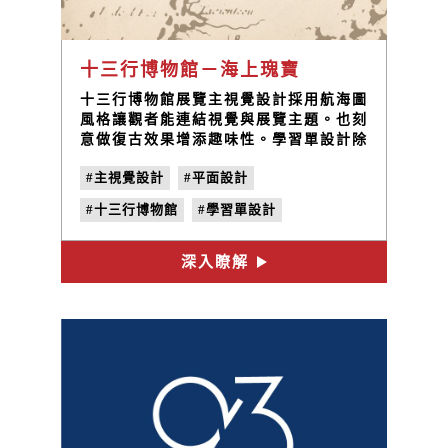
十三行博物館－海上瑰寶
十三行博物館展覽主視覺設計採用航海圖
風格讓觀者能連結視覺與展覽主題。也刻
意做復古效果增添趣味性。學習單設計除
了將題組做清楚劃分，也望保留學生的自
#主視覺設計
#平面設計
由空間。摺頁設計的重點在將資訊分門別
類，閱讀動線清楚且不流於俗套。
#十三行博物館
#學習單設計
#展覽視覺
#海報設計
深入瞭解