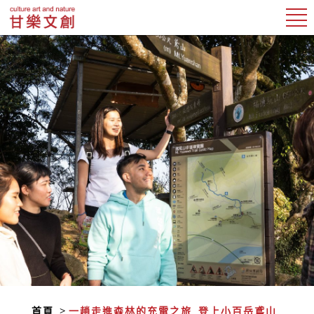
首頁
一趟走進森林的充電之旅_登上小百岳鳶山