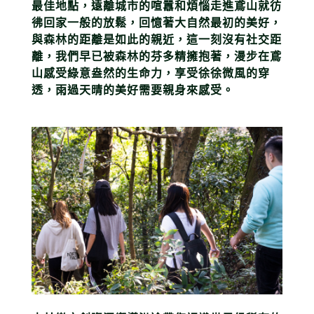
最佳地點
，遠離城市的喧囂和煩惱走進鳶山就彷
彿回家一般的放鬆，回憶著大自然最初的美好，
與森林的距離是如此的親近，這一刻沒有社交距
離，我們早已被森林的芬多精擁抱著
，漫步在鳶
山感受綠意盎然的生命力，享受徐徐微風的穿
透，雨過天晴的美好需要親身來感受。