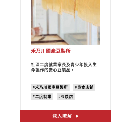
禾乃川國產豆製所
社區二度就業家長及青少年投入生
命製作的安心豆製品，...
#禾乃川國產豆製所
#良食店鋪
#二度就業
#豆漿店
#100%國產大豆
#非基改黃豆
#產銷履歷
#在地小農
深入瞭解