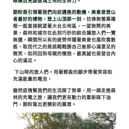
眼親自見證這塊土地的生命力。
期盼是引領著我們向前邁進的動機，
美景是登山
者最好的禮物
，登上山頂那一刻
，彷彿無螢幕邊
框一般直接眺望著大台北地區，
一望無際的美
景，
森林和城市在此刻巧妙的結合讓旅人們一覽
無遺，瞬間所以有的疲勞伴隨著美景也風吹雲散
般，取而代之的是挑戰戰勝自己後那心滿意足的
微笑，如同回到母親的懷抱，最真誠也是發自內
心的滿足。
下山時的旅人們。用著輕盈的腳步帶著笑容和
充滿能量的電池，
雖然疫情幫我們的生活踩了煞車，用一趟走進森
林的充電之旅，讓我們更有動力的重新踩下油
門，期盼寫出更精彩的篇章。