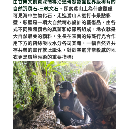
由甘樂文創資深嚮導沿途帶您認識世界級稀有的
自然沉積石
­-
三峽文石、
探索鳶山上為什麼隨處
可見海中生物化石、走進鳶山人氣打卡景點彩
壁，彩壁是一項大自然精心設計的藝術品，由各
式不同種類顏色的真菌和綠藻所組成，地衣就是
大自然最美的顏料，生長在表面的綠藻行光合作
用下方的菌絲吸收水分各司其職，一幅自然界共
存共榮的畫作就此誕生，對於空氣非常敏感的地
衣更是環境污染的重要指標!