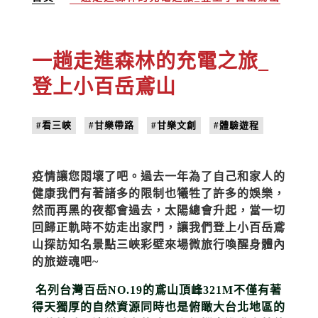
一趟走進森林的充電之旅_
登上小百岳鳶山
#看三峽
#甘樂帶路
#甘樂文創
#體驗遊程
疫情讓您悶壞了吧。過去一年為了自己和家人的
健康我們有著諸多的限制也犧牲了許多的娛樂，
然而再黑的夜都會過去，太陽總會升起，當一切
回歸正軌時不妨走出家門，讓我們登上小百岳鳶
山探訪知名景點三峽彩壁來場微旅行喚醒身體內
的旅遊魂吧
~
名列台灣百岳
NO.19
的鳶山頂峰
321M
不僅有著
得天獨厚的自然資源同時也是俯瞰大台北地區的