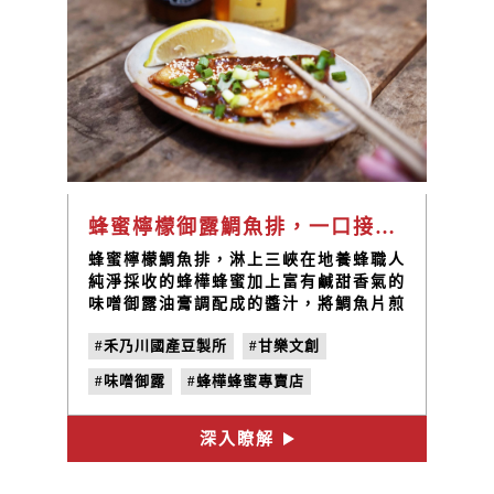
蜂蜜檸檬御露鯛魚排，一口接一口的酸甜滋味｜禾乃川小廚房
蜂蜜檸檬鯛魚排，淋上三峽在地養蜂職人
純淨採收的蜂樺蜂蜜加上富有鹹甜香氣的
味噌御露油膏調配成的醬汁，將鯛魚片煎
至金黃表面到入醬汁收乾，將好滋味都鎖
#禾乃川國產豆製所
#甘樂文創
在魚肉裡頭，Q彈滑嫩的口感給你滿滿的
幸福! 簡單的料理帶來意想不到的好味
#味噌御露
#蜂樺蜂蜜專賣店
道，快來動手做做看!
#料理食譜
#蜂蜜料理
#味噌料理
深入瞭解