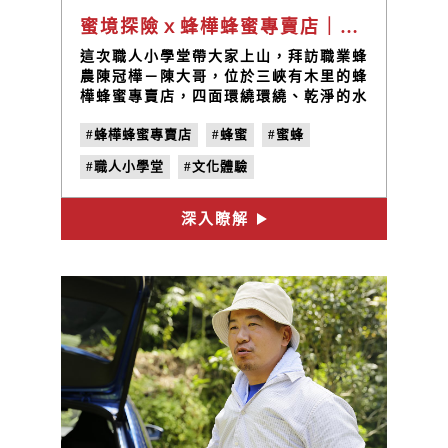
蜜境探險ｘ蜂樺蜂蜜專賣店｜職人小學堂
這次職人小學堂帶大家上山，拜訪職業蜂
農陳冠樺－陳大哥，位於三峽有木里的蜂
樺蜂蜜專賣店，四面環繞環繞、乾淨的水
質，形成了養蜂絕佳的地理優勢，他以環
#蜂樺蜂蜜專賣店
#蜂蜜
#蜜蜂
境友善與自然放養的方式養蜂和採蜜，與
大自然共生、與蜜蜂共好，用心培育健
#職人小學堂
#文化體驗
康、充滿活力的蜜蜂
深入瞭解