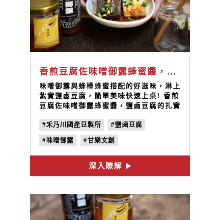
香煎豆腐佐味噌御露蜂蜜醬，快速上桌的美味料理 | 禾乃川小廚房
味噌御露與蜂樺蜂蜜搭配的好滋味，淋上
紮實鹽鹵豆腐，簡單美味快速上桌! 香煎
豆腐佐味噌御露蜂蜜醬，鹽鹵豆腐的扎實
口感搭配鹹香的味噌御露，再以蜂蜜提出
#禾乃川國產豆製所
#鹽鹵豆腐
甜蜜滋味，可以依自己的喜好調配出不同
比例的醬料，10分鐘即可上桌的美味，
#味噌御露
#甘樂文創
快來動手做做看!
#蜂樺蜂蜜專賣店
#料理食譜
深入瞭解
#蜂蜜料理
#味噌料理