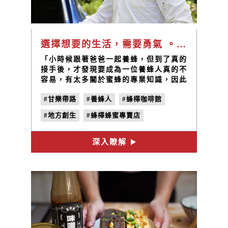
選擇想要的生活，需要勇氣 。| 甘樂帶路 EP8
「小時候跟著爸爸一起養蜂，但到了真的
接手後，才發現要成為一位養蜂人真的不
容易，有太多關於蜜蜂的專業知識，因此
我還去考了研究所，哇哈哈哈」陳大哥笑
#甘樂帶路
#養蜂人
#蜂樺咖啡館
著說。
#地方創生
#蜂樺蜂蜜專賣店
#返鄉青年
#蜜蜂蜂蜜
#三峽
深入瞭解