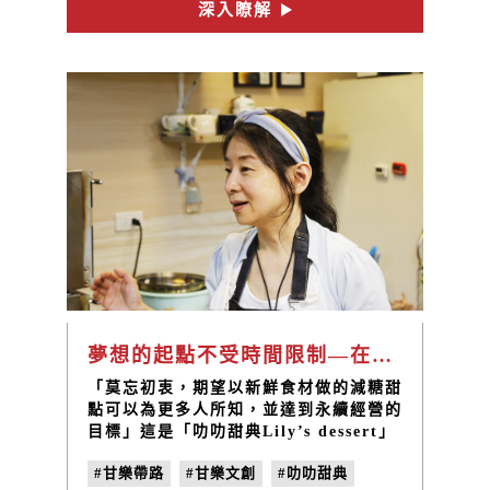
深入瞭解
夢想的起點不受時間限制—在市場中創立的五星級經典甜點 | 甘樂帶路EP13
「莫忘初衷，期望以新鮮食材做的減糖甜
點可以為更多人所知，並達到永續經營的
目標」這是「叻叻甜典Lily’s dessert」
對未來的期許，期望有機會做得更好，更
#甘樂帶路
#甘樂文創
#叻叻甜典
貫徹自我的理念，感動更多人。