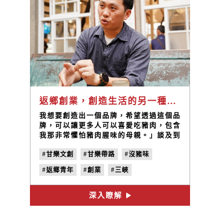
返鄉創業，創造生活的另一種可能｜甘樂帶路EP15
我想要創造出一個品牌，希望透過這個品
牌，可以讓更多人可以喜愛吃豬肉，包含
我那非常懼怕豬肉腥味的母親。」談及到
母親可以看見彥明閃爍的眼神「我的母親
#甘樂文創
#甘樂帶路
#沒豬味
非常害怕任何有腥味的食物，特別是豬
肉，在我成長的記憶中，我沒有看見他品
#返鄉青年
#創業
#三峽
嘗過一口，可是豬肉就是有著很迷人的地
方！
深入瞭解