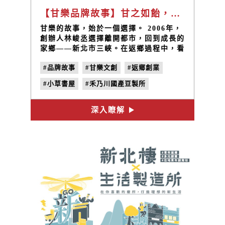
【甘樂品牌故事】甘之如飴，樂在其中
甘樂的故事，始於一個選擇。 2006年，
創辦人林峻丞選擇離開都市，回到成長的
家鄉——新北市三峽。在返鄉過程中，看
見了社區的斷裂與需求——孩子放學後無
#品牌故事
#甘樂文創
#返鄉創業
人陪伴、青壯人口大量外移、老屋逐漸荒
廢，社區正悄然失去活力。於是，2010
#小草書屋
#禾乃川國產豆製所
年，甘樂文創正式成立。
#國產大豆
#社區活化
深入瞭解