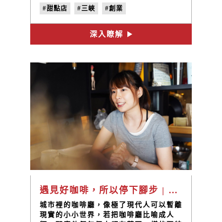
#甜點店
#三峽
#創業
深入瞭解
遇見好咖啡，所以停下腳步 | 甘樂帶路EP12
城市裡的咖啡廳，像極了現代人可以暫離
現實的小小世界，若把咖啡廳比喻成人