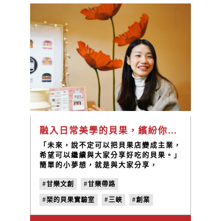
融入日常美學的貝果，繽紛你我的生活｜甘樂帶路EP14
「未來，說不定可以把貝果店變成主業，
希望可以繼續與大家分享好吃的貝果。」
簡單的小夢想，就是與大家分享，
「Chin’s Bagel Lab 琹的貝果實驗室」
#甘樂文創
#甘樂帶路
未來仍會堅持這份信念，一步步將這條路
走得更長更遠。
#琹的貝果實驗室
#三峽
#創業