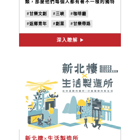
類，那麼他們每個人都有著不一樣的獨特
性格，有些給予安靜的陪伴、有些給予溫
#甘樂文創
#三峽
#咖啡廳
暖的問候，有些則給予熱情奔放的情感。
#返鄉青年
#創業
#甘樂帶路
深入瞭解
新北棲×生活製造所