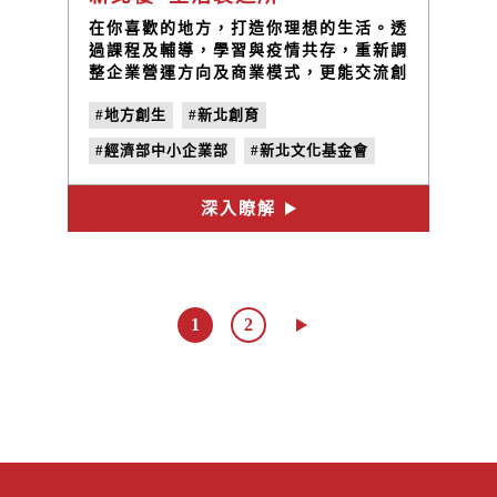
在你喜歡的地方，打造你理想的生活。透
過課程及輔導，學習與疫情共存，重新調
整企業營運方向及商業模式，更能交流創
生資源及 經驗，站穩返鄉腳步。
#地方創生
#新北創育
#經濟部中小企業部
#新北文化基金會
#業師創業扶持
#青年創業
深入瞭解
#主視覺設計
1
2