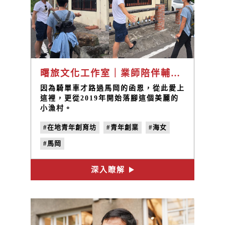
曙旅文化工作室｜業師陪伴輔導計畫
因為騎單車才路過馬岡的函恩，從此愛上
這裡，更從2019年開始落腳這個美麗的
小漁村。
#在地青年創育坊
#青年創業
#海女
#馬岡
深入瞭解