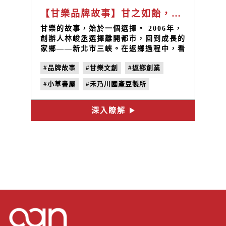
【甘樂品牌故事】甘之如飴，樂在其中
甘樂的故事，始於一個選擇。 2006年，
創辦人林峻丞選擇離開都市，回到成長的
家鄉——新北市三峽。在返鄉過程中，看
見了社區的斷裂與需求——孩子放學後無
#品牌故事
#甘樂文創
#返鄉創業
人陪伴、青壯人口大量外移、老屋逐漸荒
廢，社區正悄然失去活力。於是，2010
#小草書屋
#禾乃川國產豆製所
年，甘樂文創正式成立。
#國產大豆
#社區活化
深入瞭解