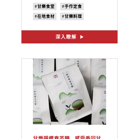
#甘樂食堂
#手作定食
#在地食材
#甘樂料理
#三峽美食
#禾乃川
#體驗遊程
#文創設計
深入瞭解
#合習聚落
甘樂碧螺春茶糖 - 感受香回甘