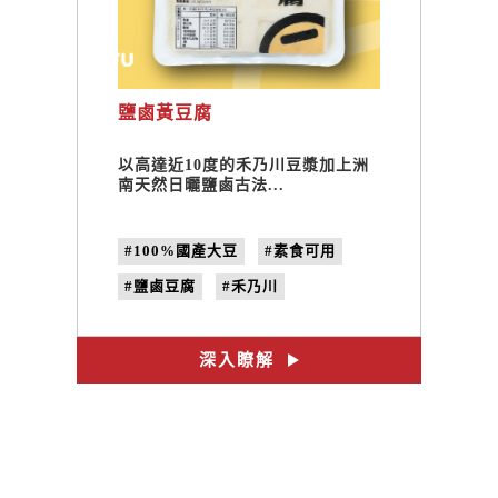
鹽鹵黃豆腐
以高達近10度的禾乃川豆漿加上洲
南天然日曬鹽鹵古法...
#100%國產大豆
#素食可用
#鹽鹵豆腐
#禾乃川
#甘樂食堂
#合習聚落
#體驗遊程
#文創設計
深入瞭解
#非基改黃豆
#天然鹽滷
#在地小農
#手作豆腐