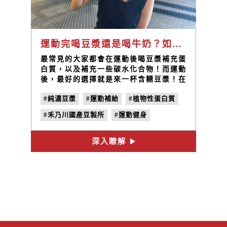
運動完喝豆漿還是喝牛奶？如何補充蛋白質？
最常見的大家都會在運動後喝豆漿補充蛋
白質，以及補充一些碳水化合物！而運動
後，最好的選擇就是來一杯含糖豆漿！在
台灣國家標準，每一百毫升的豆漿需要含
#純濃豆漿
#運動補給
#植物性蛋白質
有2.6%以上的蛋白質含量，禾乃川的純
濃豆漿則有4.2％的蛋白質含量！可以在
#禾乃川國產豆製所
#運動健身
健身運動後幫你補充滿滿的優質植物性蛋
白質與碳水化合物，同時又不會有過多的
#補充蛋白質
#補充碳水化合物
糖分！
深入瞭解
#營養補充
#蛋白質攝取