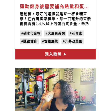
運動健身後需要補充熱量和蛋白質？喝點豆漿吧！
運動後，最好的選擇就是來一杯含糖豆
漿！在台灣國家標準，每一百毫升的豆漿
需要含有2.6%以上的蛋白質含量，禾乃
川的純濃豆漿則有4.2％的蛋白質含量！
#碳水化合物
#大豆異黃酮
#花青素
可以在健身運動後幫你補充滿滿的蛋白質
與碳水化合物，同時又不會有過多的糖
#運動健身
#含糖豆漿
#非基改黃豆
分！
#植物性蛋白質
#無糖豆漿
#純濃豆漿
深入瞭解
#純濃黑豆漿