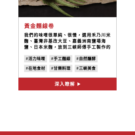
黃金麵線卷
我們的味噌很單純、很慢，選用禾乃川米
麴、臺灣非基改大豆、嘉義洲南鹽場海
鹽、日本米麴，放到三峽師傅手工製作的
木桶裡，慢慢釀上半年到一年以上才會開
#活力味噌
#手工麵線
#自然釀酵
封。
#在地食材
#甘樂料理
#三峽美食
深入瞭解