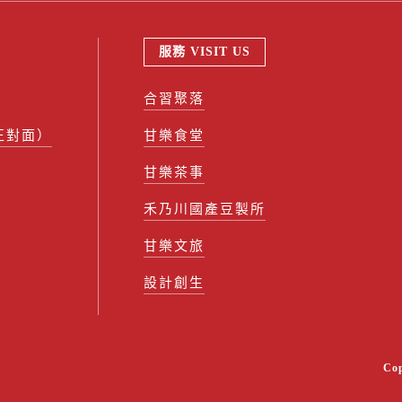
服務 VISIT US
合習聚落
正對面）
甘樂食堂
甘樂茶事
禾乃川國產豆製所
甘樂文旅
設計創生
Co