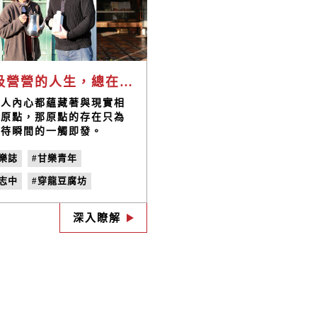
汲汲營營的人生，總在等待一件有趣的事發生 / 張志中
個人內心都蘊藏著與現實相
的原點，那原點的存在只為
等待瞬間的一觸即發。
樂誌
#甘樂青年
志中
#穿龍豆腐坊
苗栗公館
#台灣黃豆
深入瞭解
在地消費
#no.28
到在地人家吃一碗