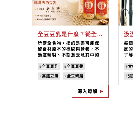
全豆豆乳是什麼？從全食物飲食開始，重新認識一顆黃豆的價值
所謂全食物，指的是盡可能保
每
留食材原本的樣貌與營養，不
反
過度精製、不刻意去除其中的
了
組成成分。 例如吃糙米而非白
#全豆豆乳
#全豆豆漿
#甘
米、選擇帶皮蔬果而非過度加
工食品，都是全食物飲食的一
#高纖豆漿
#全豆研磨
#張
種實踐。 那麼，一顆黃豆呢？
當我們喝豆漿時，是否也有可
#不濾渣豆乳
#台灣黃豆
#
能保留整顆黃豆原有的營養，
深入瞭解
#臺灣黃豆
#常溫豆乳
#
而不只是取其精華？ 這樣的思
考，也促成了禾乃川「全豆豆
#優質植物性蛋白
#
乳」的誕生。全豆豆乳最大的
#無添加防腐劑
#健身族飲品
特色在於保留了黃豆中的豆
皮、豆胚與膳食纖維，讓整顆
#外食族飲品
#全食物
黃豆都能被完整利用。
#膳食纖維補充
#大豆異黃酮