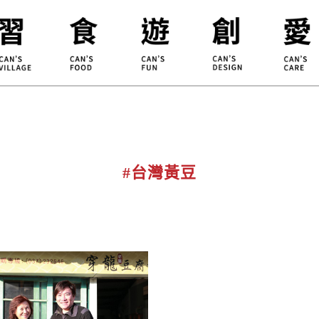
合習聚落
甘樂食堂
體驗遊程
地方創生
小草書
甘樂茶事
秀川居
設計服務
職能學
禾乃川
淨溪行動
烘焙
#台灣黃豆