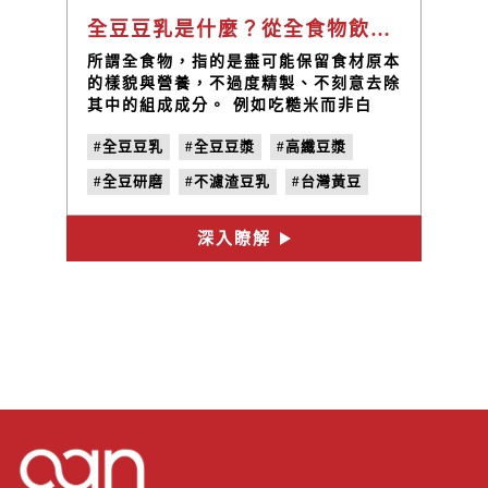
全豆豆乳是什麼？從全食物飲食開始，重新認識一顆黃豆的價值
所謂全食物，指的是盡可能保留食材原本
的樣貌與營養，不過度精製、不刻意去除
其中的組成成分。 例如吃糙米而非白
米、選擇帶皮蔬果而非過度加工食品，都
#全豆豆乳
#全豆豆漿
#高纖豆漿
是全食物飲食的一種實踐。 那麼，一顆
黃豆呢？ 當我們喝豆漿時，是否也有可
#全豆研磨
#不濾渣豆乳
#台灣黃豆
能保留整顆黃豆原有的營養，而不只是取
其精華？ 這樣的思考，也促成了禾乃川
#臺灣黃豆
#常溫豆乳
「全豆豆乳」的誕生。全豆豆乳最大的特
深入瞭解
#優質植物性蛋白
#無添加防腐劑
色在於保留了黃豆中的豆皮、豆胚與膳食
纖維，讓整顆黃豆都能被完整利用。
#健身族飲品
#外食族飲品
#全食物
#膳食纖維補充
#大豆異黃酮
#不用冰的豆乳
#不用冰的豆漿