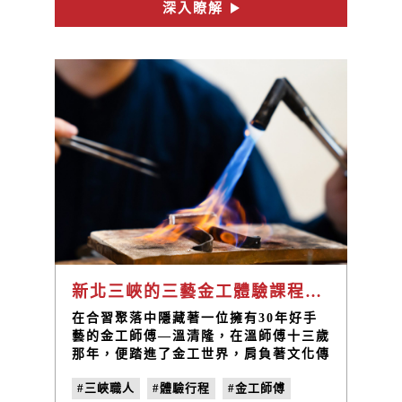
釀梅體驗&釀酵定食 → 三峽老街逛逛，
深入瞭解
一起出發吧！
新北三峽的三藝金工體驗課程，帶著你DIY屬於自己最有溫度的記憶
在合習聚落中隱藏著一位擁有30年好手
藝的金工師傅—溫清隆，在溫師傅十三歲
那年，便踏進了金工世界，肩負著文化傳
承的責任以及開立工作室的夢想，幾年後
#三峽職人
#體驗行程
#金工師傅
決定在三峽扎根，透過空間、產品及體驗