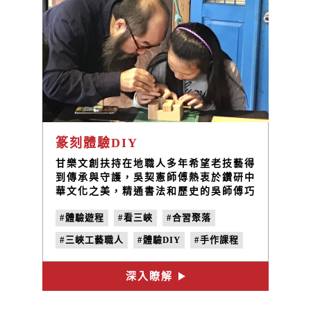
篆刻體驗DIY
甘樂文創扶持在地職人多年希望老技藝得
到傳承與守護，吳契憲師傅熱衷於鑽研中
華文化之美，精通書法和歷史的吳師傅巧
妙的運用傳統文字使用篆刻的方式結合文
#體驗遊程
#看三峽
#合習聚落
創設計，開發出篆刻印章的DIY課程，邀
請您靜下心來體驗。
#三峽工藝職人
#體驗DIY
#手作課程
#篆刻DIY
深入瞭解