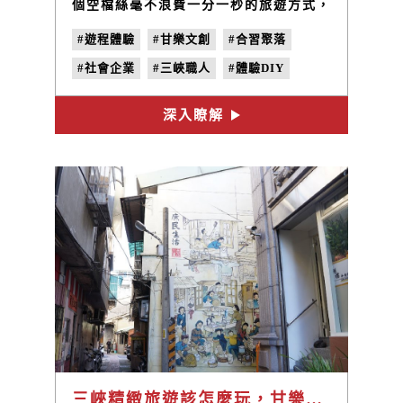
個空檔絲毫不浪費一分一秒的旅遊方式，
往往造成走馬看花及過門不入純粹打卡的
#遊程體驗
#甘樂文創
#合習聚落
踩點行程，甚至回到家之後也不記得自己
到底去哪裡旅遊，甘樂文創嘗試著改變旅
#社會企業
#三峽職人
#體驗DIY
遊的模式和型態，我們嘗試打造出一場有
目的的精緻旅遊，讓旅遊不再是盲目跟
#三峽老街
#甘樂帶路
#看三峽
從、只能驚鴻一瞥。
深入瞭解
三峽精緻旅遊該怎麼玩，甘樂規劃深度體驗之旅