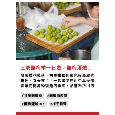
三峽釀梅季一日遊，釀梅酒體驗以及春季限定美食與景點攻略！
隨著櫻花掉落，初生嫩葉的綠色逐漸取代
粉色，春天來了！一起漫步在山中享受這
春暖花開萬物復甦的季節，品嘗禾乃川的
「碧螺春系列」茶點、釀梅酒體驗DIY手
#甘樂釀梅季
#釀梅酒教學
作教學、春季限定釀酵定食「黃梅果釀鹽
麴雞」享受春天的氣息一日遊幫您規劃好
#釀梅體驗DIY
#梅子料理
了，出發三峽春遊GO！鳶山觀景台 →
禾乃川國產豆製所 → 前往甘樂食堂 →
#三峽一日遊
#鳶山觀景台
#自釀梅酒