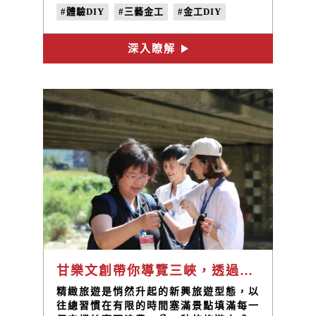
設計，將工藝、手藝、創藝匯集於一身，
#體驗DIY
#三藝金工
#金工DIY
淬煉出「三藝金工」職人品牌!
深入瞭解
甘樂文創帶你導覽三峽，透過精緻旅遊讓你體驗三峽的工藝之美
精緻旅遊是悄然升起的新興旅遊型態，以
往總習慣在有限的時間塞滿景點填滿每一