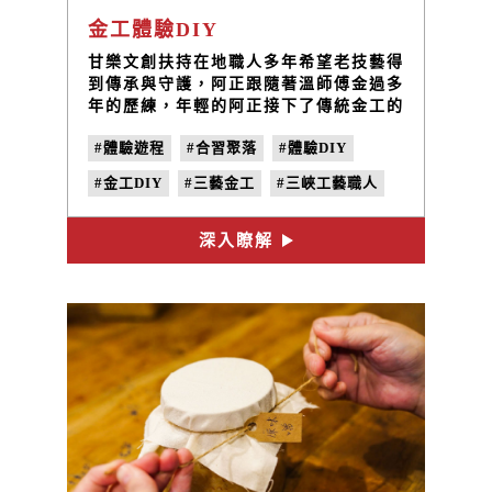
金工體驗DIY
甘樂文創扶持在地職人多年希望老技藝得
到傳承與守護，阿正跟隨著溫師傅金過多
年的歷練，年輕的阿正接下了傳統金工的
火炬，三藝金工結合傳統厚實的技藝與設
#體驗遊程
#合習聚落
#體驗DIY
計，將工藝、手藝、創藝匯集於一身，淬
煉出「三藝金工」職人品牌。
#金工DIY
#三藝金工
#三峽工藝職人
#看三峽
#手作課程
深入瞭解