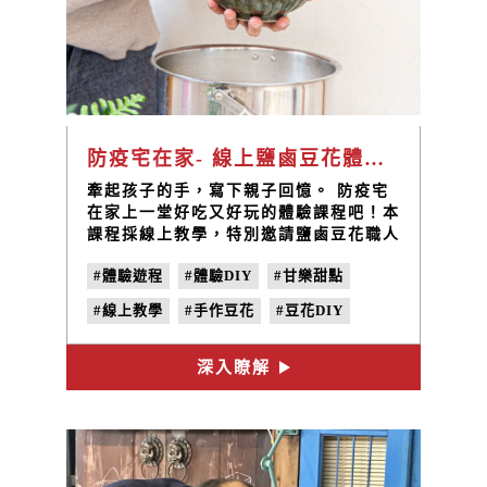
防疫宅在家- 線上鹽鹵豆花體驗DIY
牽起孩子的手，寫下親子回憶。 防疫宅
在家上一堂好吃又好玩的體驗課程吧！本
課程採線上教學，特別邀請鹽鹵豆花職人
帶您大手拉小手一步一步，經由細膩的分
#體驗遊程
#體驗DIY
#甘樂甜點
析與解說，親手製作出美味軟嫩的鹽鹵豆
花。 「豆花職人體驗組」材料一次幫您
#線上教學
#手作豆花
#豆花DIY
準備好，禾乃川國產豆製所堅持選用台灣
百分百無農藥非基改友善耕種大豆，使用
#鹽鹵豆花
台灣天然日曬鹽滷，讓您吃得安心玩得開
深入瞭解
心。