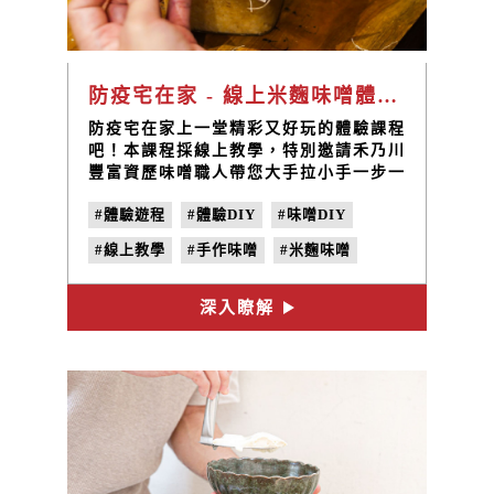
防疫宅在家 - 線上米麴味噌體驗DIY
防疫宅在家上一堂精彩又好玩的體驗課程
吧！本課程採線上教學，特別邀請禾乃川
豐富資歷味噌職人帶您大手拉小手一步一
步，加碼教學獨門料理配方以及小撇步，
#體驗遊程
#體驗DIY
#味噌DIY
有純天然無添加的禾乃川鹽鹵黑豆干與釀
酵味噌醬料，兩種方案不論大人小孩，都
#線上教學
#手作味噌
#米麴味噌
可以參與，吃的到、玩的到、學的到，一
起來上課吧 !
#味噌料理
深入瞭解