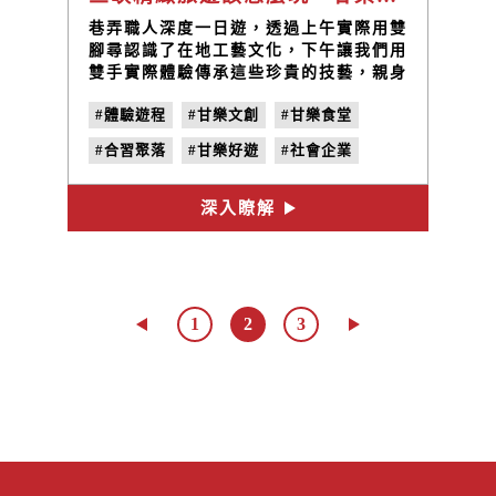
巷弄職人深度一日遊，透過上午實際用雙
腳尋認識了在地工藝文化，下午讓我們用
雙手實際體驗傳承這些珍貴的技藝，親身
體驗職人匠師一生懸命的創作精神我們可
#體驗遊程
#甘樂文創
#甘樂食堂
以體驗最能代表三峽的藍染、最有溫度金
工、最有質感的篆刻、最絢麗亮眼的琺
#合習聚落
#甘樂好遊
#社會企業
瑯，滿足每位旅人對於工藝不同的想像，
讓我們一起放慢腳步一起重新認識三峽體
#三峽職人
#體驗DIY
#看三峽
驗傳承傳統工藝。
深入瞭解
#三峽老街
1
2
3