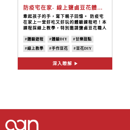
防疫宅在家- 線上鹽鹵豆花體驗DIY
牽起孩子的手，寫下親子回憶。 防疫宅
在家上一堂好吃又好玩的體驗課程吧！本
課程採線上教學，特別邀請鹽鹵豆花職人
帶您大手拉小手一步一步，經由細膩的分
#體驗遊程
#體驗DIY
#甘樂甜點
析與解說，親手製作出美味軟嫩的鹽鹵豆
花。 「豆花職人體驗組」材料一次幫您
#線上教學
#手作豆花
#豆花DIY
準備好，禾乃川國產豆製所堅持選用台灣
百分百無農藥非基改友善耕種大豆，使用
#鹽鹵豆花
台灣天然日曬鹽滷，讓您吃得安心玩得開
深入瞭解
心。