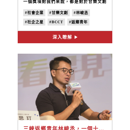
一個獎項對我們來說，都是對於甘樂文創
以及夥伴們的肯定，我們將持續的前行，
#社會企業
#甘樂文創
#林峻丞
發揮正向的影響力！
#社企之星
#BCCT
#返鄉青年
#地方創生
深入瞭解
三峽返鄉青年林峻丞，一個十年前開始的故事，然後呢？