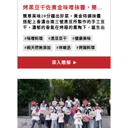
烤黑豆干佐黃金味噌抹醬，簡單烤箱料理馬上做｜禾乃川小廚房特別篇
簡單美味20分鐘出好菜，黃金特調抹醬
搭配上香濃台南三號黑豆所製作的手工豆
干，濃郁的香氣在烤箱的熏陶下，誕生出
金黃色的光澤！
#味噌料理
#黑豆豆干
#健康美味
#純天然無添加
#林峻丞
#烤箱料理
深入瞭解