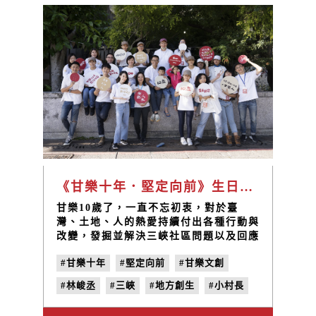
《甘樂十年．堅定向前》生日派對
甘樂10歲了，一直不忘初衷，對於臺
灣、土地、人的熱愛持續付出各種行動與
改變，發掘並解決三峽社區問題以及回應
在地的需要，未來我們也想要透過十年累
#甘樂十年
#堅定向前
#甘樂文創
積的能量，將這一些愛持續散佈在各個臺
灣的各個角落，我們會謹記創立時的初衷
#林峻丞
#三峽
#地方創生
#小村長
與信念，努力成就更多美好的事物，與社
區共生共榮，達到城鄉共好循環 ！ 甘樂