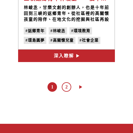
林峻丞，甘樂文創的創辦人，也是十年前
回到三峽的返鄉青年。從社區裡的高關懷
孩童的陪伴、在地文化的挖掘與社區再設
計改變三峽，這是十年前的起點，而這十
#返鄉青年
#林峻丞
#環境教育
年改變了些什麼？
#環島圓夢
#高關懷兒童
#社會企業
#地方創生
#小草書屋
深入瞭解
1
2