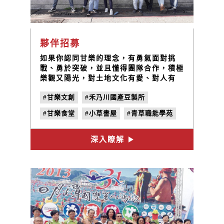
夥伴招募
如果你認同甘樂的理念，有勇氣面對挑
戰、勇於突破，並且懂得團隊合作，積極
樂觀又陽光，對土地文化有愛、對人有
情，那麼很歡迎你加入我們的團隊！
#甘樂文創
#禾乃川國產豆製所
#甘樂食堂
#小草書屋
#青草職能學苑
#三峽
#林峻丞
#人才招募
#職缺
深入瞭解