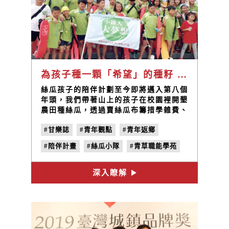
為孩子種一顆「希望」的種籽 —— 帶著你們「做夢，圓夢」/ 林峻丞
絲瓜孩子的陪伴計劃至今即將邁入第八個
年頭，我們帶著山上的孩子在校園裡開墾
農田種絲瓜，透過賣絲瓜布籌措學雜費、
成長圓夢基金，陪伴孩子們學習成長，那
#甘樂誌
#青年觀點
#青年返鄉
一畝小小的絲瓜田就是孩子們夢想的起
點。每一年都反覆進行播種、除草、整
#陪伴計畫
#絲瓜小隊
#青草職能學苑
地、搭棚、翻土、施肥、澆水等工作，漫
長的耕作過程就是等待最後的收成，而長
#小草書屋
#林峻丞
#泳渡日月潭
達半年等待對孩子來說就是最好的學習，
深入瞭解
過程中如果付出的多，收成相對比較好，
這是上天給予勤勞者的回饋，所以對於生
活環境不好的孩子來說學習付出就相對重
要！