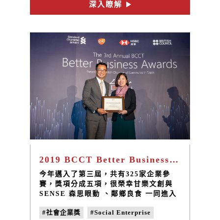
在10年間，一直不忘初衷，對於臺灣、
深入瞭解
土地、人的熱愛持續付出各種行動與改
變，發掘並解決社區問題以及回應在地的
需要，未來我們也想要透過10年累積的
能量，將這一些愛持續散佈在各個臺灣的
各個角落。
2019 BCCT Better Business Awards「Social Enterprise 社會企業獎」甘樂文創勇奪前三強
今年邁入了第三屆，共有325家企業參
賽，獎項分成五項，很榮幸甘樂文創與
SENSE 森思眼動 、鄰鄉良食 一同進入
「Social Enterprise 社會企業獎」前三
#社會企業獎
#Social Enterprise
強，也恭喜鄰鄉良食獲得第一名的殊榮，