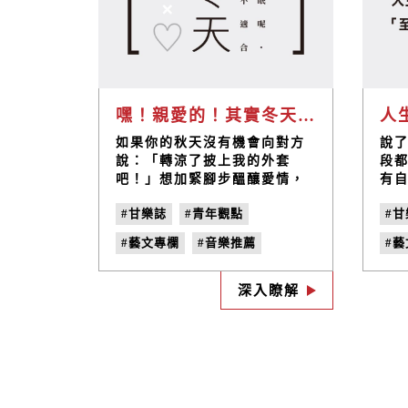
#必順鄉村《乎恁的歌》
#明日音樂祭
#台北公案
嘿！親愛的！其實冬天才不適合冬眠呢！告白歌曲推薦清單《選歌♡給想愛的人》
如果你的秋天沒有機會向對方
說了
說：「轉涼了披上我的外套
段
吧！」想加緊腳步醞釀愛情，
有自
趕在寒冷的冬季結束前墜入愛
陪伴
#甘樂誌
#青年觀點
#甘
河，再一起渡過情人節。於
的
是，替你選了幾首，關於愛在
現
#藝文專欄
#音樂推薦
#​
心裡口難開的告白之歌。
符
編
#甘樂選歌
#給想愛的人
#
的
深入瞭解
#告白歌單
#選歌
#no
即
到
#兩個人為一個單位
天
#音樂專欄
#no.21
事
#單位的計量