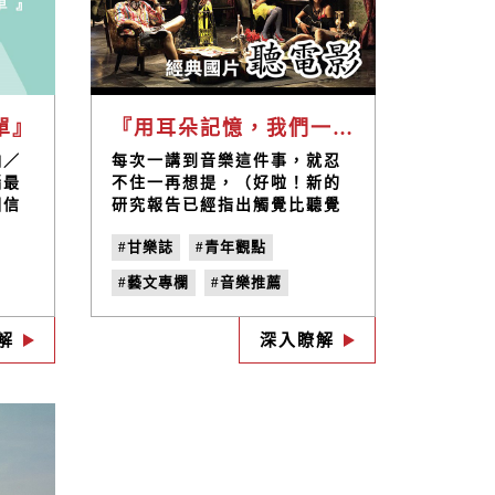
單』
『用耳朵記憶，我們一起「聽」的電影：國片迷經典歌曲』
怕／
每次一講到音樂這件事，就忍
腦最
不住一再想提，（好啦！新的
相信
研究報告已經指出觸覺比聽覺
現實
發展的更早），在這之前，我
#甘樂誌
#青年觀點
我常
們還在母親的肚子裡孕育時就
坡向
擁有聽覺，當我們還是胎兒聽
#藝文專欄
#音樂推薦
別
著血液脈動的聲音，心跳，羊
，小
水流波的節奏，大概就很像演
老
#甘樂選歌
#國片
#選歌
而孤
奏曲或搖滾樂，而我們也一直
解
深入瞭解
5
#音樂專欄
#國片迷經典歌曲
著，
相信聽覺是生命離去時最晚消
跟談
逝的感官。 於是，感受音樂的
#no.26
#尋找臺灣老戲院
編的
美好，和用聲音去記憶，都是
真的
一種本能。
難免