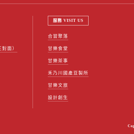
服務 VISIT US
合習聚落
正對面）
甘樂食堂
甘樂茶事
禾乃川國產豆製所
甘樂文旅
設計創生
Co