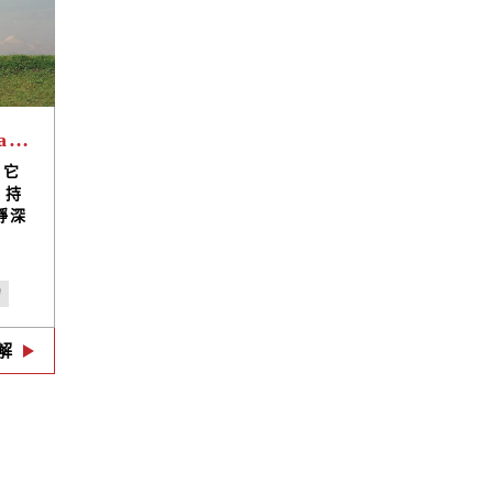
〖名人專訪〗Chocolate Tiger猛虎巧克力ｘ鄭宜農 ——音樂，一場場邂逅。
，它
，持
靜深
記
心..
，或
力
是絕
續下
o
解