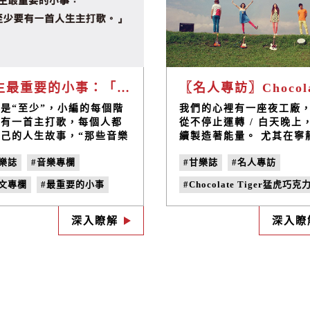
人生最重要的小事：「至少要有一首人生主打歌。」
是“至少”，小編的每個階
我們的心裡有一座夜工廠
都有一首主打歌，每個人都
從不停止運轉 / 白天晚上
己的人生故事，“那些音樂
續製造著能量。 尤其在寧
過我”也是一種人生不遺憾
夜，製造奇異幻想，保存
樂誌
#音樂專欄
#甘樂誌
#名人專訪
生活方式。過去來不及的，
憶，收拾踉蹌腳步、疲勞的
在開始，那些舊歌也可能不
「可能是一段美好的記憶
藝文專欄
#​最重要的小事
#Chocolate Tiger猛虎巧克
合現在全新的自己，於是小
者對某個人的愛，也許不
這次要帶給大家今年還最熱
對正面，但總有支持你持
人生的主打歌
#音樂推薦
#鄭宜農
#音樂專欄
音樂，一系列：『那些女聲
去的憑藉。」- 鄭宜農Enn
深入瞭解
深入瞭
.24
#國境之北
#藝文專欄
#Q&A
將陪伴我』。如果你還沒找
合適的人生歌曲，可以從今
#小白兔唱片
#no.18
開始寫下往後的主打歌故
#家鄉味
。