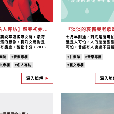
〖名人專訪〗歸零初始「我是 Queen！」— 楊乃文
『淡淡的哀傷哭老歌
果要說華語搖滾女聲，最符
七月半剛過，到底是鬼可
搖滾的想像，楊乃文絕對是
還是人可怕，人的鬼鬼腦
有態度，酷勁十分。2013
可怕。曾經有人說過不要
月在台北華山 Legacy 舉
30歲的人，指他們已經被
樂誌
#音樂專欄
#甘樂誌
#音樂專欄
「Fear less 楊乃文演唱
社會渲染的好難老實，而
」，把現場擠得水洩不通，
常說女人25歲走下坡，下
藝文專欄
#名人專訪
#藝文專欄
歌迷甚至提前三小時就來排
來走得特別快，膝蓋也特
為的就是要“零距離"直擊
痛，於是若已過花樣年華
ZERO》
#楊乃文
#淡淡的哀傷哭老歌單
#初
乃文的巨星風采。
編認為『老』最可怕！偶
深入瞭解
深入瞭
搖滾女聲
#25歲
#音樂推薦
#no.2
單寂寞覺得冷，躺平睡不
沙發狂瞌睡，覺得刷睫毛
earless楊乃文演唱會
#我的家在海邊
戀愛都有點累，那些年小
音樂推薦
#no.21
25特選和近期25新歌，說
其實25一點也不老，只是
單位的計量
惶恐罷了！