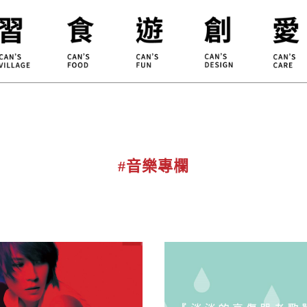
合習聚落
甘樂食堂
體驗遊程
地方創生
小草書
甘樂茶事
秀川居
設計服務
職能學
禾乃川
淨溪行動
烘焙
#音樂專欄