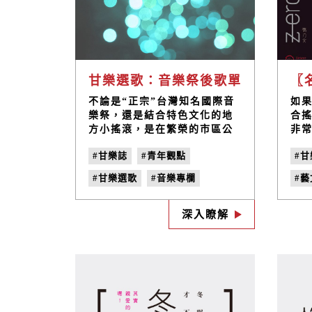
甘樂選歌：音樂祭後歌單
不論是“正宗”台灣知名國際音
如
樂祭，還是結合特色文化的地
合
方小搖滾，是在繁榮的市區公
非常
園，或者滾滾白沙海灘，剛結
年八
#甘樂誌
#青年觀點
#甘
束ㄧ連串緊湊的音樂活動，小
辦的
編音樂祭當趴在跑的祭候選
會
#甘樂選歌
#音樂專欄
#
歌。音樂祭裡最美好的相遇，
有
總是習慣聽某些類型的音樂，
隊，
#藝文專欄
#音樂祭後歌單
#《
甚至不可能去購買不熟悉的展
楊
深入瞭解
#音樂推薦
#選歌
#no.29
#
演門票或音樂專輯，然後，在
這裡，不管是被迫還是路過，
#慢工出細活
#F
你的節目行程空檔剛好或者好
#蚵寮漁村小搖滾
#
奇，很幸運的你就會轉角遇見
新的好聲音。
#黃瑋傑《天光‧日》
#
#大港開唱