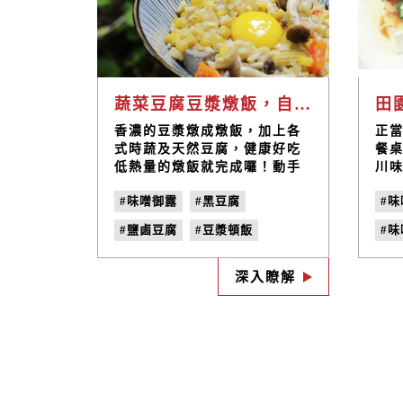
蔬菜豆腐豆漿燉飯，自己動手做的健康料理｜禾乃川小廚房
香濃的豆漿燉成燉飯，加上各
正
式時蔬及天然豆腐，健康好吃
餐
低熱量的燉飯就完成囉！動手
川
自己做，健康養生美味上桌
沾
#味噌御露
#黑豆腐
#味
囉！
紮
柴
#鹽鹵豆腐
#豆漿頓飯
#
著
葵
#低熱量
#帶便當
#
滿
深入瞭解
#便當食譜
#便當料理
#禾