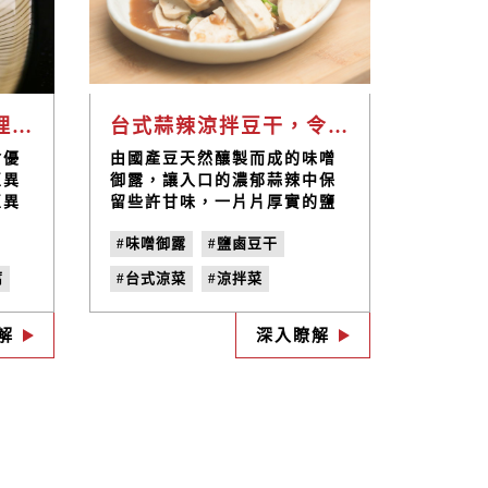
豆漿和豆腐的創意料理有哪些， 不藏私公開私房料理！
台式蒜辣涼拌豆干，令人懷念的巷口黑白切就是這味｜禾乃川小廚房
含優
由國產豆天然釀製而成的味噌
豆異
御露，讓入口的濃郁蒜辣中保
豆異
留些許甘味，一片片厚實的鹽
素，
鹵豆干將醬汁完美包覆，只需
#味噌御露
#鹽鹵豆干
及豆
要５分鐘，令人熟悉的台式風
此又
味快速上桌！簡單幾步驟，教
腐
#台式涼菜
#涼拌菜
品味,
您做出餐桌上的開胃涼拌小
力來
菜，令人熟悉又懷念的正港台
#清爽開胃料理
#豆干料理
美味
味。
解
深入瞭解
理
養的
吧!