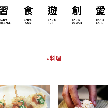
合習聚落
甘樂食堂
體驗遊程
地方創生
小草書
甘樂茶事
秀川居
設計服務
職能學
禾乃川
淨溪行動
烘焙
#料理