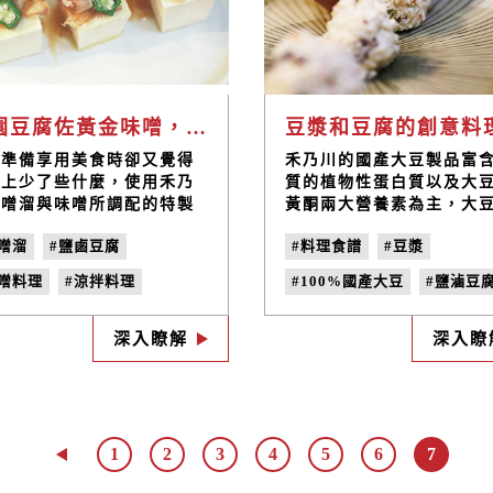
田園豆腐佐黃金味噌，日式餐桌風景清爽帶上桌｜禾乃川小廚房
當準備享用美食時卻又覺得
禾乃川的國產大豆製品富
桌上少了些什麼，使用禾乃
質的植物性蛋白質以及大
味噌溜與味噌所調配的特製
黃酮兩大營養素為主，大
醬，適用於各式涼拌小菜，
黃酮是一種植物性的雌激
噌溜
#鹽鹵豆腐
#料理食譜
#豆漿
實的豆腐加上酥脆的堅果、
又因為異黃酮素在大豆以
魚，給您豐富的口感，搭配
製品中含量最為豐富，因
味噌料理
#涼拌料理
#100%國產大豆
#鹽滷豆
膳食纖維與維生素極高的秋
被稱為大豆異黃酮喔,細細
，看似簡單的一盤卻能吃到
可以提供您一天滿滿的活
涼拌小菜
#清爽開胃菜
#味噌料理
#手工豆干
滿的營養！
源!現在就讓我們用這兩種
深入瞭解
深入瞭
乃川
#手作豆製品
#豆腐創意料
大豆製品,製作出健康又營
美味料理,現在一起動手做
1
2
3
4
5
6
7