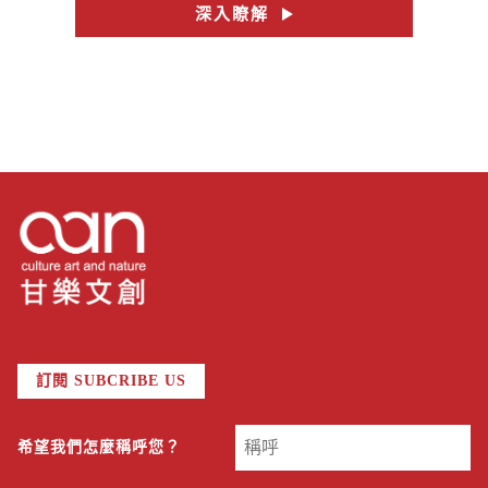
#no.28
#到在地人家吃一碗
深入瞭解
訂閱 SUBCRIBE US
希望我們怎麼稱呼您？