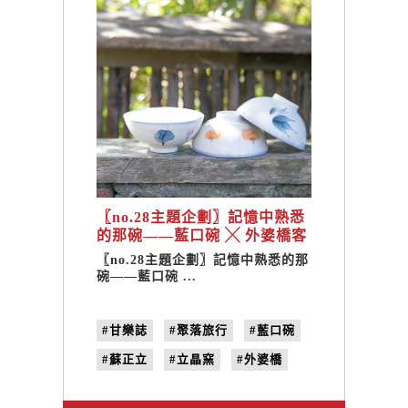
〖no.28主題企劃〗記憶中熟悉
的那碗——藍口碗 ╳ 外婆橋客
家菜
〖no.28主題企劃〗記憶中熟悉的那
碗——藍口碗 ...
#甘樂誌
#聚落旅行
#藍口碗
#蘇正立
#立晶窯
#​外婆橋
#黃淑惠
#黃豆豆
#桃園大溪