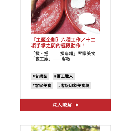
〖主題企劃〗六種工作／十二
項手掌之間的極限動作！
「揉・搓 —— 揉麻糬」客家美
「揉・搓 —— 揉麻糬」客家美食
食「夜工廠」——客粄印象美
「夜工廠」——客粄...
食坊。
#甘樂誌
#百工職人
#客家美食
#客粄印象美食坊
#客家麻糬
#粢粑
#手工麻糬
#主題企劃
深入瞭解