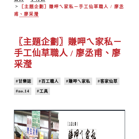
〖主題企劃〗賺呷ㄟ家私－手工仙草職人 / 廖丞
甫、廖采瀅
〖主題企劃〗賺呷ㄟ家私－
手工仙草職人 / 廖丞甫、廖
采瀅
#甘樂誌
#百工職人
#賺呷ㄟ家私
#客家仙草
#no.14
#工具