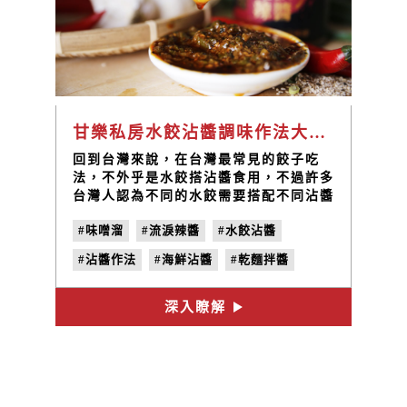
甘樂私房水餃沾醬調味作法大公開，不可缺少的禾乃川味噌溜與流淚辣醬
回到台灣來說，在台灣最常見的餃子吃
法，不外乎是水餃搭沾醬食用，不過許多
台灣人認為不同的水餃需要搭配不同沾醬
才夠對味!
#味噌溜
#流淚辣醬
#水餃沾醬
#沾醬作法
#海鮮沾醬
#乾麵拌醬
#醬料調配
深入瞭解