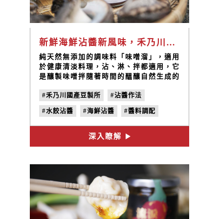
新鮮海鮮沾醬新風味，禾乃川味噌溜醬油低溫烹調最對味
純天然無添加的調味料「味噌溜」，適用
於健康清淡料理，沾、淋、拌都適用，它
是釀製味噌拌隨著時間的醞釀自然生成的
湯汁，每一桶味噌醞釀出的味噌溜相當稀
#禾乃川國產豆製所
#沾醬作法
少，珍貴天然，淡雅的味噌香氣，伴著天
然海鹽的鹹味，是搭配海陸生鮮增味提
#水餃沾醬
#海鮮沾醬
#醬料調配
鮮，低度烹調最佳醬料，適用於清淡的料
理調味、各式沾醬淋醬拌醬，搭配高級生
#味噌溜
魚片、海鮮、白斬雞、生菜沙拉、拌麵、
深入瞭解
水餃等家常料理的好幫手!