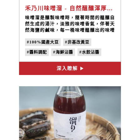
禾乃川味噌溜 - 自然醞釀渾厚香醇
味噌溜是釀製味噌時，隨著時間的醞釀自
然生成的湯汁，淡雅的味噌香氣，伴著天
然海鹽的鹹味，每一桶味噌醞釀出的味噌
溜相當稀少，珍貴天然的味噌溜，渾厚香
#100%國產大豆
#非基改黃豆
醇的口味最適合使用在清淡料理中，增添
風味！
#醬料調配
#海鮮沾醬
#水餃沾醬
#沾醬作法
深入瞭解