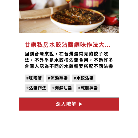
甘樂私房水餃沾醬調味作法大公開，不可缺少的禾乃川味噌溜與流淚辣醬
回到台灣來說，在台灣最常見的餃子吃
法，不外乎是水餃搭沾醬食用，不過許多
台灣人認為不同的水餃需要搭配不同沾醬
才夠對味!
#味噌溜
#流淚辣醬
#水餃沾醬
#沾醬作法
#海鮮沾醬
#乾麵拌醬
#醬料調配
深入瞭解