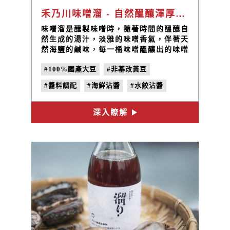
禾乃川味噌溜 - 自然醞釀渾厚香醇
味噌溜是釀製味噌時，隨著時間的醞釀自
然生成的湯汁，淡雅的味噌香氣，伴著天
然海鹽的鹹味，每一桶味噌醞釀出的味噌
溜相當稀少，珍貴天然的味噌溜，渾厚香
#100%國產大豆
#非基改黃豆
醇的口味最適合使用在清淡料理中，增添
風味！
#醬料調配
#海鮮沾醬
#水餃沾醬
#沾醬作法
深入瞭解