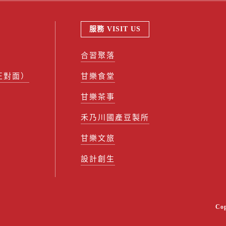
服務 VISIT US
合習聚落
正對面）
甘樂食堂
甘樂茶事
禾乃川國產豆製所
甘樂文旅
設計創生
Co