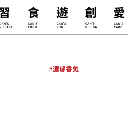
合習聚落
甘樂食堂
體驗遊程
地方創生
小草書
甘樂茶事
秀川居
設計服務
職能學
禾乃川
淨溪行動
烘焙
#濃郁香氣