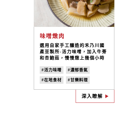
味噌燉肉
選用自家手工釀造的禾乃川國
產豆製所-活力味噌，加入牛蒡
和杏鮑菇，慢慢燉上幾個小時
直到豬肉、牛蒡和杏鮑菇變得
#活力味噌
#濃郁香氣
綿密且吃進味噌香氣。
#在地食材
#甘樂料理
#天然釀酵
#三峽美食
深入瞭解