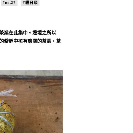
#no.27
#曬日頭
茶業在此集中。邊境之所以
的僻靜中擁有廣闊的茶園，茶