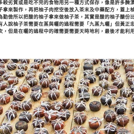
多較劣質或是吃不完的食物用另一種方式保存，像是許多醃
子拿來製作，再把柚子肉挖空後放入茶末及中藥配方，蓋上
為勤儉所以把酸的柚子拿來做柚子茶，其實是酸的柚子醣份
有人說柚子茶需要在蒸與曬的過程需要「九蒸九曬」但黃正
次，但是在曬的過程中的確需要需要天時地利，最後才能利