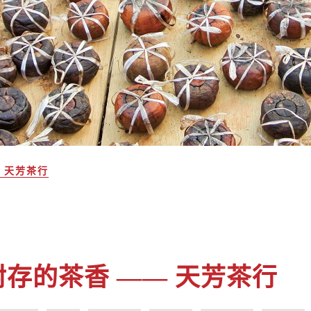
— 天芳茶行
光封存的茶香 —— 天芳茶行