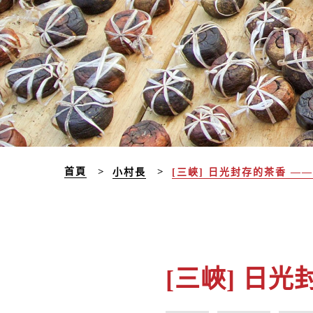
首頁
小村長
[三峽] 日光封存的茶香 —
[三峽] 日