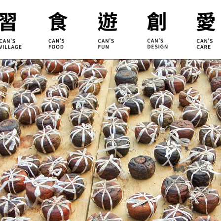
合習聚落
甘樂食堂
體驗遊程
地方創生
小草書
甘樂茶事
秀川居
設計服務
職能學
禾乃川
淨溪行動
烘焙