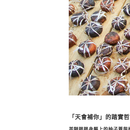
「天會補你」的踏實哲
茶餅胖胖身軀上的柚子蓋與