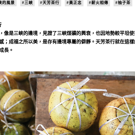
峽的風景
#三峽
#天芳茶行
#黃正忠
#薪火相傳
#柚子茶
行
，像是三峽的邊境，見證了三峽煤礦的興衰，也因地勢較平坦使
感；成福之所以美，是存有邊境專屬的僻靜。天芳茶行就在這樣
成長。