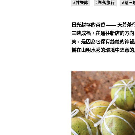
#甘樂誌
#聚落旅行
#巷三
日光封存的茶香 —— 天芳茶
三峽成福，在通往新店的方向
美，是因為它保有絲絲的神祕
樹在山明水秀的環境中恣意的