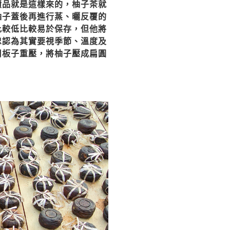
漬品就是這樣來的，柚子茶就
柚子蓋後再進行蒸、曬反覆的
比較低比較易於保存，但他將
忠認為其實要視季節、溫度及
用板子重壓，將柚子壓成扁圓