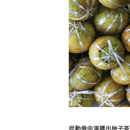
從勤儉中演譯出柚子茶