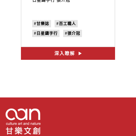
日星鑄字行 張介冠
#甘樂誌
#百工職人
#日星鑄字行
#張介冠
#no.32
#文字的溫度
深入瞭解