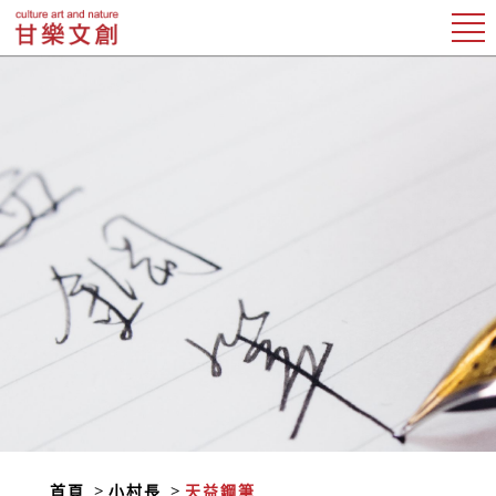
首頁
小村長
天益鋼筆