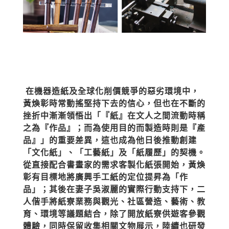
在機器造紙及全球化削價競爭的惡劣環境中，
黃煥彰時常動搖堅持下去的信心，但也在不斷的
挫折中漸漸領悟出「『紙』在文人之間流動時稱
之為『作品』；而為使用目的而製造時則是『產
品』」的重要差異，這也成為他日後推動創建
「文化紙」、「工藝紙」及「紙履歷」的契機。
從直接配合書畫家的需求客製化紙張開始，黃煥
彰有目標地將廣興手工紙的定位提昇為「作
品」；其後在妻子吳淑麗的實際行動支持下，二
人偕手將紙寮業務與觀光、社區營造、藝術、教
育、環境等議題結合，除了開放紙寮供遊客參觀
體驗，同時保留收集相關文物展示，陸續也研發