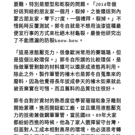
要難，特別是塑型和乾裂的問題。「2014年做
好送到紐約朋友家一個月，裂掉，之後還送到內
蒙古朋友家，零下27度，一個禮拜，裂掉。」不
惜耗時反覆測試，郭冬自就是不想用油漆這種最
便宜行事的方式來杜絕木材龜裂，最後他研究出
了不能透漏的防裂know-how。
「這是液態壓克力，很像歐洲常用的賽璐璐，但
是這個比較環保。」郭冬自所謂的比較環保，是
指做筆管剩餘的材料還可以還原成液態再利用。
除此之外，製作筆管的檜木也是郭冬自蒐集來的
廢料，因為他覺得長年拔成參天的檜木如果就此
被丟棄實在可惜，而且舊料的品質往往很好。
郭冬自對於資材的熟悉度從學習珊瑚和象牙雕刻
開始累積，進而開鈕釦工廠，並且運用液態壓克
力的技術兼做鋼筆筆管，當民國88、89年大家
都紛紛西進的時候，他為了家人選擇留守台灣，
但面對人工成本相對高昂的環境，他必須思考轉