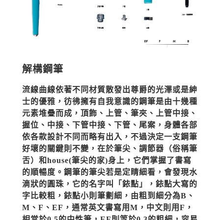
解構鋼筆
流線曲線依著不同材質散發出尊爵的光澤或是紳
士的優雅，彷彿擁有自我意識的鋼筆是由十幾種
元素堆疊而成，頂飾、上管、筆夾、上管中接、
握位、中接、下管中接、下管、尾案，身體各部
依各款設計不同而略有出入，不過決定一支鋼筆
好壞的關鍵則不變，在於筆尖、調節器（俗稱筆
舌）和house(筆尖的家)身上，它們掌握了書寫
的順暢度。鋼筆的筆尖若是定睛細看，會發現水
滴狀的圓珠，它的名字叫「銥點」，銥點大寫的
字比較粗，銥點小則筆劃細，由粗到細分為B、
M、F、EF，通常英文書寫用M，中文則用F，
相當於0.5的中性筆，EF則等於0.3的粗細，容易