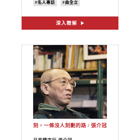
#名人專訪
#曲全立
#曲全立導演
#行動電影院
#《3D Taiwan》
#no.26
深入瞭解
#尋找臺灣老戲院
刻，一條沒人刻劃的路 / 張介冠