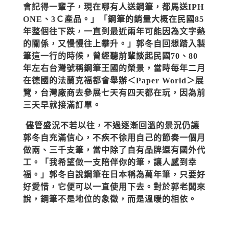
會記得一輩子，現在哪有人送鋼筆，都馬送IPH
ONE、3Ｃ產品。」「鋼筆的銷量大概在民國85
年整個往下跌，一直到最近兩年可能因為文字熱
的關係，又慢慢往上攀升。」郭冬自回想踏入製
筆這一行的時候，曾經聽前輩談起民國70、80
年左右台灣號稱鋼筆王國的榮景，當時每年二月
在德國的法蘭克福都會舉辦＜Paper World＞展
覽，台灣廠商去參展七天有四天都在玩，因為前
三天早就接滿訂單。
儘管盛況不若以往，不過逐漸回溫的景況仍讓
郭冬自充滿信心，不疾不徐用自己的節奏一個月
做兩、三千支筆，當中除了自有品牌還有國外代
工。「我希望做一支陪伴你的筆，讓人感到幸
福。」郭冬自說鋼筆在日本稱為萬年筆，只要好
好愛惜，它便可以一直使用下去。對於郭老闆來
說，鋼筆不是地位的象徵，而是溫暖的相依。