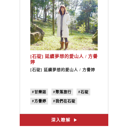
[石碇] 延續夢想的愛山人 / 方譽
婷
[石碇] 延續夢想的愛山人 / 方譽婷
#甘樂誌
#聚落旅行
#石碇
#方譽婷
#我們在石碇
#二格山自然中心
#方正泰
#no.28
#到在地人家吃一碗
深入瞭解