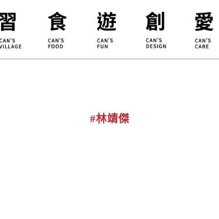
合習聚落
甘樂食堂
體驗遊程
地方創生
小草書
甘樂茶事
秀川居
設計服務
職能學
禾乃川
淨溪行動
烘焙
#林靖傑