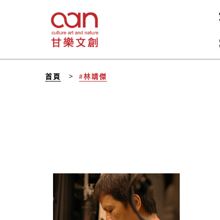
首頁
#林靖傑