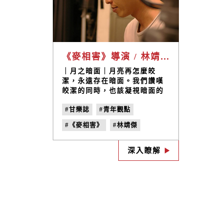
《麥相害》導演 / 林靖傑
｜月之暗面｜月亮再怎麼皎
潔，永遠存在暗面。我們讚嘆
皎潔的同時，也該凝視暗面的
存在，而不是消滅暗面，或者
#甘樂誌
#青年觀點
去假裝暗面的不存在。因為沒
有了暗面，月亮便會成為虛假
#《麥相害》
#林靖傑
的2D平面了。
#日日春關懷互助協會
#no.17
深入瞭解
#黑暗