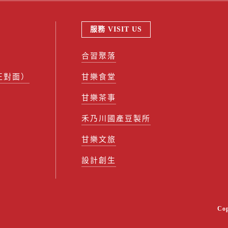
服務 VISIT US
合習聚落
正對面）
甘樂食堂
甘樂茶事
禾乃川國產豆製所
甘樂文旅
設計創生
Co