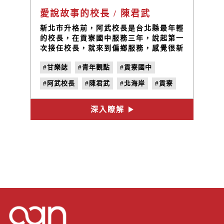
愛說故事的校長 / 陳君武
新北市升格前，阿武校長是台北縣最年輕
的校長，在貢寮國中服務三年，說起第一
次接任校長，就來到偏鄉服務，感覺很新
奇。阿武校長說：「辦教育要先感動，感
#甘樂誌
#青年觀點
#貢寮國中
動夥伴、感動自己，若不能感動夥伴、說
服夥伴去完成學校的一個目標，那夥伴們
#阿武校長
#陳君武
#北海岸
#貢寮
也不會心甘情願的去做。」阿武校長的故
事義涵很深遠，用自己人生經驗煥化成教
#我們在貢寮
#no.17
#黑暗
材，故事也有一種魅力。
深入瞭解