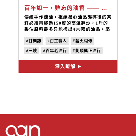
百年如一，難忘的油香 —— 劉順興正油行
傳統手作煉油，拒絕黑心油品碾碎後的茶
籽必須再經過150度的高溫翻炒，1斤的
製油原料最多只能榨出400兩的油品。堅
持古法煉油，0添加物的優質油品 = ∞健
#甘樂誌
#百工職人
#薪火相傳
康。
#三峽
#百年老油行
#劉順興正油行
#苦茶油
#no.21
#單位的計量
深入瞭解
#巷三峽的風景