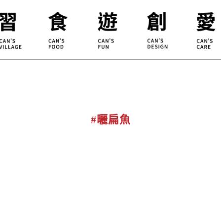
合習聚落
甘樂食堂
體驗遊程
地方創生
小草書
甘樂茶事
秀川居
設計服務
職能學
禾乃川
淨溪行動
烘焙
#曬扁魚