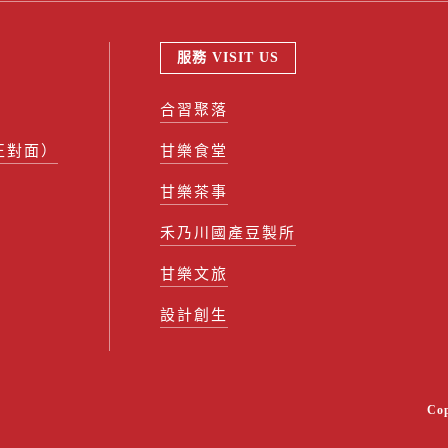
服務 VISIT US
合習聚落
正對面）
甘樂食堂
甘樂茶事
禾乃川國產豆製所
甘樂文旅
設計創生
Co