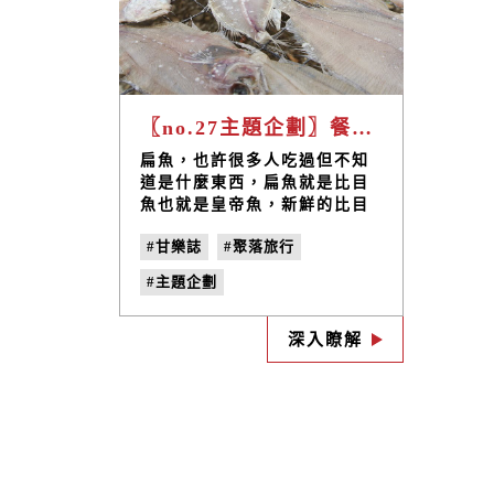
〖no.27主題企劃〗餐桌上的陽光滋味——海洋與陽光交織而成的黃金滋味 ╳ 口湖
扁魚，也許很多人吃過但不知
道是什麼東西，扁魚就是比目
魚也就是皇帝魚，新鮮的比目
魚吃過，但還不知被曬乾過後
#甘樂誌
#聚落旅行
的就叫扁魚呢！雲林縣口湖鄉
蚵寮村為國內扁魚的主要加工
#主題企劃
地，供應量佔國內用量半數以
上，蚵寮村約在民國45年間，
#餐桌上的陽光滋味
即開始了扁魚加工的歷史。
深入瞭解
#雲林口湖
#扁魚加工
#曬扁魚
#no.27
#曬日頭