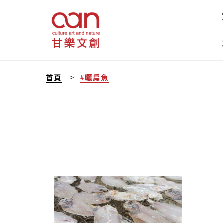
首頁
#曬扁魚