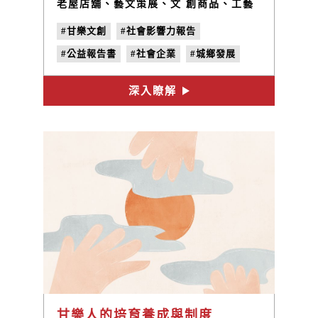
老屋店舖、藝文策展、文 創商品、工藝
體驗 ......等經營計畫， 期許自己成為社
#甘樂文創
#社會影響力報告
會與社區共好的社 會企業。
#公益報告書
#社會企業
#城鄉發展
深入瞭解
甘樂人的培育養成與制度