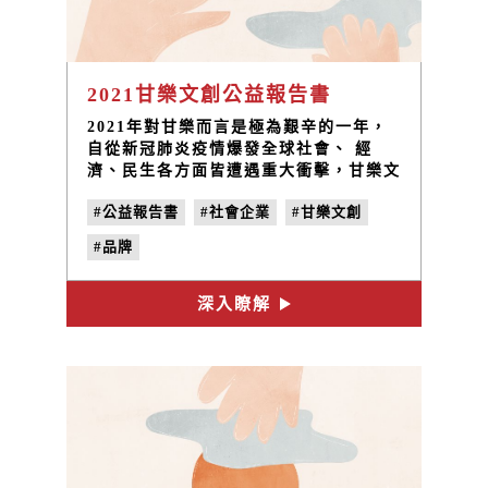
2021甘樂文創公益報告書
2021年對甘樂而言是極為艱辛的一年，
自從新冠肺炎疫情爆發全球社會、 經
濟、民生各方面皆遭遇重大衝擊，甘樂文
創與旗下事業品牌的營運，也 是首當其
#公益報告書
#社會企業
#甘樂文創
衝，甘樂食堂、甘樂文旅、禾乃川國產豆
製所，長達將近五個月 的時間幾乎呈現
#品牌
停業狀態，所幸在與夥伴們積極地調整應
變後，我們挺過來了。
深入瞭解