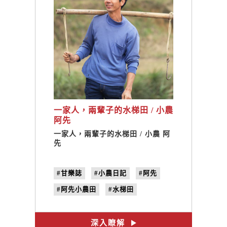
一家人，兩輩子的水梯田 / 小農
阿先
一家人，兩輩子的水梯田 / 小農 阿
先
#甘樂誌
#小農日記
#阿先
#阿先小農田
#水梯田
#北海岸
#貢寮
#我們在貢寮
#no.17
#黑暗
深入瞭解