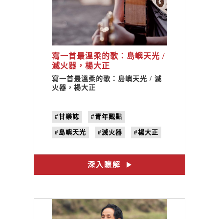
寫一首最溫柔的歌：島嶼天光 /
滅火器，楊大正
寫一首最溫柔的歌：島嶼天光 / 滅
火器，楊大正
#甘樂誌
#青年觀點
#島嶼天光
#滅火器
#楊大正
#晚安臺灣
#330
#太陽花學運
#林俊宏
深入瞭解
#勇敢的臺灣人
#no.23
#星火姿態