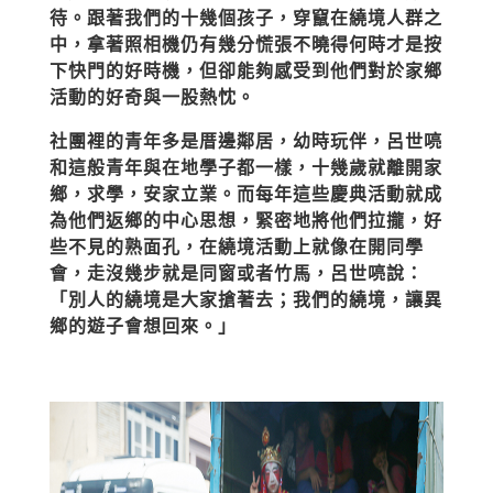
待。跟著我們的十幾個孩子，穿竄在繞境人群之
中，拿著照相機仍有幾分慌張不曉得何時才是按
下快門的好時機，但卻能夠感受到他們對於家鄉
活動的好奇與一股熱忱。
社團裡的青年多是厝邊鄰居，幼時玩伴，呂世喨
和這般青年與在地學子都一樣，十幾歲就離開家
鄉，求學，安家立業。而每年這些慶典活動就成
為他們返鄉的中心思想，緊密地將他們拉攏，好
些不見的熟面孔，在繞境活動上就像在開同學
會，走沒幾步就是同窗或者竹馬，呂世喨說：
「別人的繞境是大家搶著去；我們的繞境，讓異
鄉的遊子會想回來。」