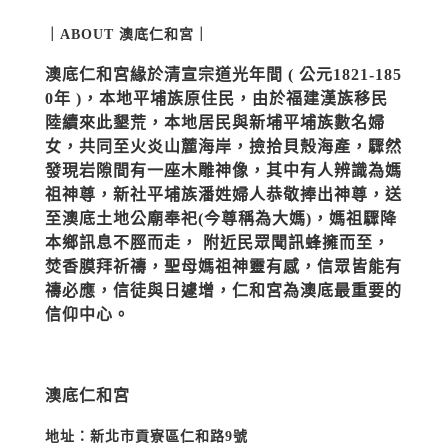
｜ABOUT 澳底仁和宮｜
澳底仁和宮緣於清宣宗道光年間 ( 公元1821-185
0年 )，本地平埔族原住民，由於福建漢族移民
陸續來此墾荒，本地居民與新埔平埔族數名婦
女，共同至火炎山麓海岸，撿拾貝殼海產，驟然
發現岩隙間有一座木雕神像，其中有人辨識為媽
祖神尊，新社平埔族潘姓婦人恭敬捧出神尊，送
至澳底土地公廟奉祀(今尊稱為大媽)，媽祖驟降
本鄉訊息不脛而走， 附近民眾聞訊蜂擁而至，
焚香膜拜祈禱，聖母媽祖神靈有感，信眾皆能有
禱必應，信徒與日遽增，仁和宮為澳底最重要的
信仰中心。
澳底仁和宮
地址：新北市貢寮區仁和路9號