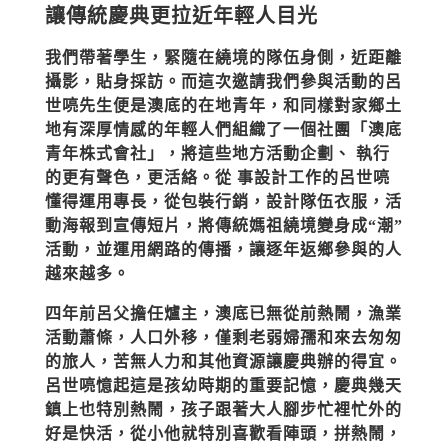
讓傳統慶典更拉近年輕人目光
我們帶著學生，緊隨在繞境的隊伍身側，近距離
攝影，貼身採訪。而這次邀請我們參與活動的呂
世喨先生便是澳底的在地青年，和同樣對家鄉土
地有深厚情感的年輕人們組織了一個社團「澳底
青年株式會社」，將這些地方活動企劃、 執行
的更有聲色，更活絡。從 事設計工作的呂世喨
懂得運用專長，從包裝行銷，設計隊伍衣服，活
動海報到宣傳短片，將傳統媽祖繞境變身成“潮”
活動，並運用網路的傳播，讓逐年返鄉參與的人
越來越多。
四年前呂父擔任爐主，澳底已無從前熱鬧，漁業
活動蕭條，人口外移，僅剩老弱婦孺和來去匆匆
的旅人，苦無人力和其他資源讓慶典辦的得宜。
呂世喨憶起這是孩幼時期的重要記憶，慶典幾天
鎮上也特別熱鬧，孩子跟著大人腳步忙裡忙外的
好是快活，從小他就特別喜歡看陣頭，拼熱鬧，