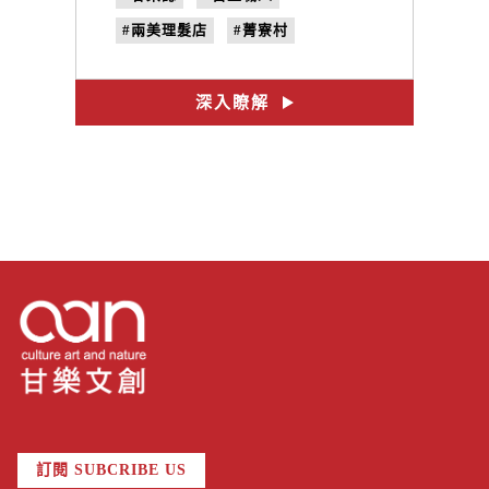
#兩美理髮店
#菁寮村
#無米樂
#許正義
#手工鵝毛棒
#手工耳扒
深入瞭解
#理髮廳
訂閱 SUBCRIBE US