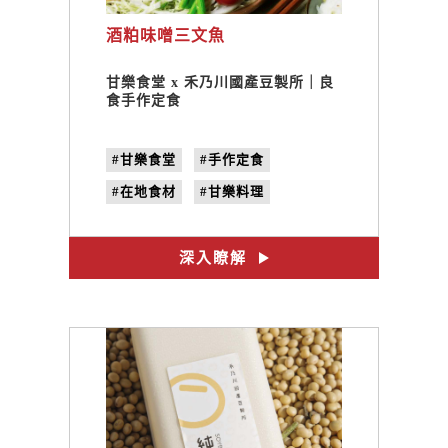
酒粕味噌三文魚
甘樂食堂 x 禾乃川國產豆製所｜良
食手作定食
#甘樂食堂
#手作定食
#在地食材
#甘樂料理
#三峽美食
#禾乃川
#體驗遊程
#文創設計
深入瞭解
#合習聚落