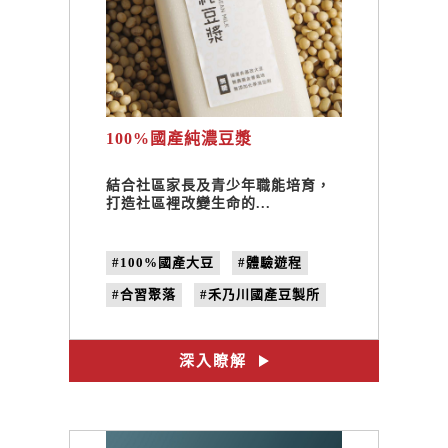
100%國產純濃豆漿
結合社區家長及青少年職能培育，
打造社區裡改變生命的...
#100%國產大豆
#體驗遊程
#合習聚落
#禾乃川國產豆製所
#非基改黃豆
#純天然豆製品
#在地小農
#禾乃川
深入瞭解