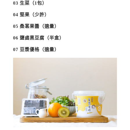
03 生菜（1包）
04 堅果（少許）
05 桑葚果醬（適量）
06 鹽鹵黑豆腐（半盒）
07 豆漿優格（適量）