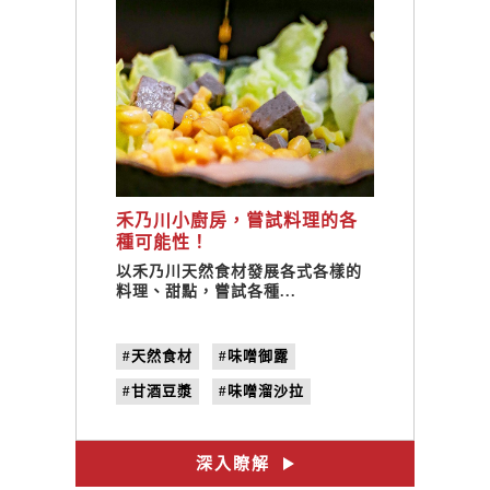
禾乃川小廚房，嘗試料理的各
種可能性！
以禾乃川天然食材發展各式各樣的
料理、甜點，嘗試各種...
#天然食材
#味噌御露
#甘酒豆漿
#味噌溜沙拉
#豆腐提拉米蘇
#食譜
#健康養生
#料理
#禾乃川
深入瞭解