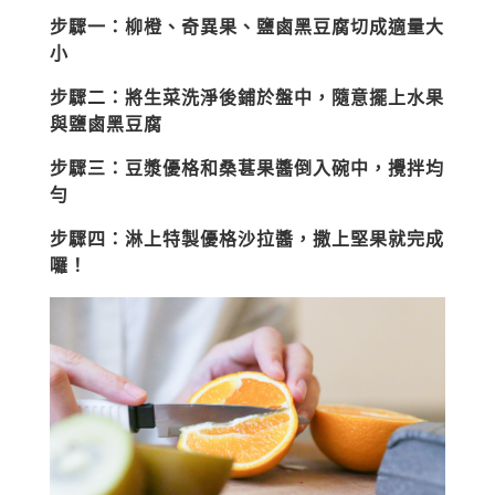
步驟一：柳橙、奇異果、鹽鹵黑豆腐切成適量大
小
步驟二：將生菜洗淨後鋪於盤中，隨意擺上水果
與鹽鹵黑豆腐
步驟三：豆漿優格和桑葚果醬倒入碗中，攪拌均
勻
步驟四：淋上特製優格沙拉醬，撒上堅果就完成
囉！