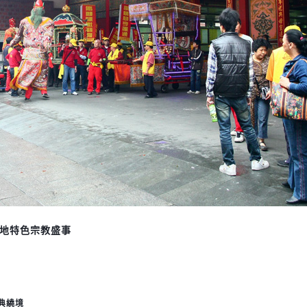
地特色宗教盛事
典繞境