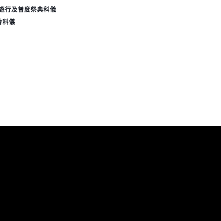
遊行及普度祭典科儀
香科儀