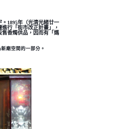
。1895年（光清光緒廿一
灣進行「街市改正計畫」，
販售香燭供品，因而有「媽
為新廟空間的一部分。