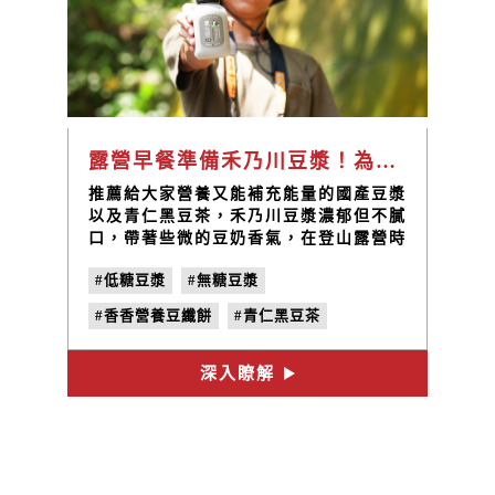
露營早餐準備禾乃川豆漿！為您準備上山需要的營養糧食，營養滿分又方便攜帶
推薦給大家營養又能補充能量的國產豆漿
以及青仁黑豆茶，禾乃川豆漿濃郁但不膩
口，帶著些微的豆奶香氣，在登山露營時
與家人朋友來一杯，可以補充足夠的蛋白
#低糖豆漿
#無糖豆漿
質及增添飽足感。將黑豆茶燜煮製成甘甜
黑豆飲，是清爽解渴的健康茶飲新選擇，
#香香營養豆纖餅
#青仁黑豆茶
在登山露營時會感到口乾舌燥，此時飲用
禾乃川青仁黑豆飲，褪去一路上的疲累。
#露營早餐
#露營必備食物
深入瞭解
#植物性蛋白質
#非基改黃豆