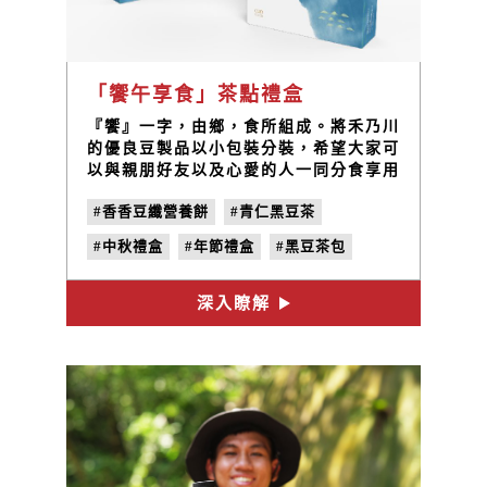
「饗午享食」茶點禮盒
『饗』一字，由鄉，食所組成。將禾乃川
的優良豆製品以小包裝分裝，希望大家可
以與親朋好友以及心愛的人一同分食享用
這份充滿心意的禮物。舒適的午後最適合
#香香豆纖營養餅
#青仁黑豆茶
來一杯低卡養生、手工細火焙炒黑豆茶，
搭配使用臺灣在地食材製作、口感層次豐
#中秋禮盒
#年節禮盒
#黑豆茶包
富的手作餅乾，享受簡單的美好片刻。
#過年禮盒
#三峽伴手禮
深入瞭解