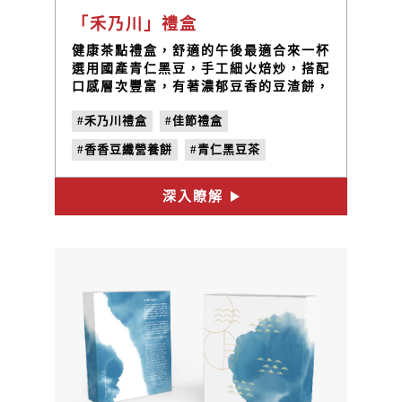
「禾乃川」禮盒
健康茶點禮盒，舒適的午後最適合來一杯
選用國產青仁黑豆，手工細火焙炒，搭配
口感層次豐富，有著濃郁豆香的豆渣餅，
享受簡單的美好片刻。
#禾乃川禮盒
#佳節禮盒
#香香豆纖營養餅
#青仁黑豆茶
#三峽伴手禮
#年節禮盒
深入瞭解