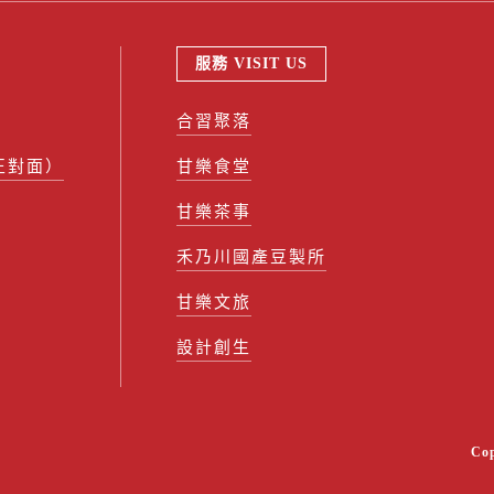
服務 VISIT US
合習聚落
正對面）
甘樂食堂
甘樂茶事
禾乃川國產豆製所
甘樂文旅
設計創生
Co