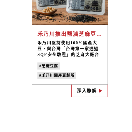
禾乃川推出鹽滷芝麻豆腐，完整保留蛋白質鈣質等豐富營養價值
禾乃川堅持使用100%國產大
豆，與台灣「台灣第一家通過
SQF安全驗證」的芝麻大廠合
作研發出「鹽滷芝麻豆腐」，
#芝麻豆腐
是天然無添加、富含優質營養
的健康美食，適合忙碌的上班
#禾乃川國產豆製所
族、健康達人及注重家庭飲食
的主婦。為日常生活帶來方
#新品上市
#非基改黃豆
便、健康與美味的全新體驗。
深入瞭解
#補充鈣質
#國產大豆
支持本地農業，堅持永續發
展，讓每一口都成為對家鄉與
#豆腐料理
#鹽滷豆腐
健康生活的致敬！
#SQF安全驗證
#芝麻營養價值
#黑芝麻胺基酸