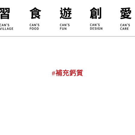
合習聚落
甘樂食堂
體驗遊程
地方創生
小草書
甘樂茶事
秀川居
設計服務
職能學
禾乃川
淨溪行動
烘焙
#補充鈣質