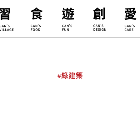
合習聚落
甘樂食堂
體驗遊程
地方創生
小草書
甘樂茶事
秀川居
設計服務
職能學
禾乃川
淨溪行動
烘焙
#綠建築