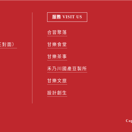
服務 VISIT US
合習聚落
正對面）
甘樂食堂
甘樂茶事
禾乃川國產豆製所
甘樂文旅
設計創生
Co