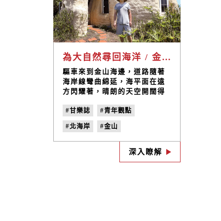
為大自然尋回海洋 / 金山「度咕屋」何俊賢
驅車來到金山海邊，道路隨著
海岸線彎曲綿延，海平面在遠
方閃耀著，晴朗的天空開闊得
彷彿沒有邊際。山坡上的兩棟
#甘樂誌
#青年觀點
鵝黃色的奇特建築吸引了我們
的目光，也是我們此行的目的
#北海岸
#金山
地，沿著山坡緩緩朝建築接
近，圓錐狀的低矮外型，鮮明
#我們在金山
#度咕屋
的顏色搭配青草綠地，不禁讓
深入瞭解
#何俊賢
#巡迴海洋
人覺得，自己是否意外闖入了
童話故事的某個場景。
#尋回海洋
#綠建築
#no.25
#我的家在海邊