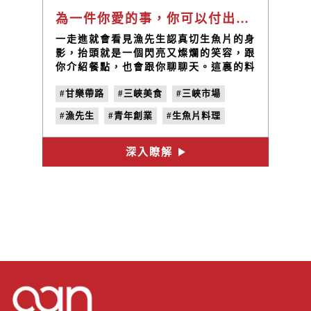
為一件你愛的事，你可以付出多少？｜甘樂帶路EP4
一走進就會看見漁先生認真切生魚片的身
影，抬頭就是一個閃亮又燦爛的笑容，跟
你介紹餐點，也會跟你聊聊天。這裏的料
理口味新鮮，搭配上解膩的配菜，實在很
#甘樂帶路
#三峽美食
#三峽市場
難不喜歡上這樣簡單卻又豐富的口味。再
加上醋飯，以及一碗配料滿滿的味噌湯，
#漁先生
#青年創業
#生魚片料理
解除了一天的辛勞，也讓人嚐到真正的鮮
味。
#地方創生
深入瞭解