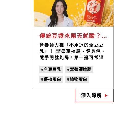
傳統豆漿冰兩天就酸？營養師大推「全豆豆乳」，原來以前默默丟掉30%營養！
營養師大推「不用冰的全豆豆
乳」！ 辦公室抽屜、健身包，
隨手開就能喝。第一瓶可常溫
保存、把整顆台灣豆喝進去的
#全豆豆乳
#營養師推薦
豆乳你知道嗎？將豆渣濾除的
傳統豆漿， 當中可能有 20～
#優植蛋白
#植物蛋白
35% 的黃豆營養被過濾掉！
豆渣中的不溶性膳食纖維，是
#全豆豆漿
#不用冰的豆乳
珍貴的營養來源，有助促進腸
深入瞭解
#不用冰的豆漿
道蠕動、增加飽足感，也能幫
助維持穩定飲食節奏！
#天然大豆異黃酮
#膳食纖維
#液體沙拉
#台灣國產豆
#在地小農契作
#產銷履歷（TAP）認證