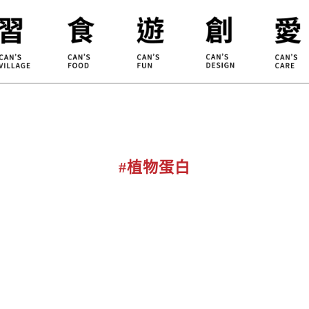
合習聚落
甘樂食堂
體驗遊程
地方創生
小草書
甘樂茶事
秀川居
設計服務
職能學
禾乃川
淨溪行動
烘焙
#植物蛋白