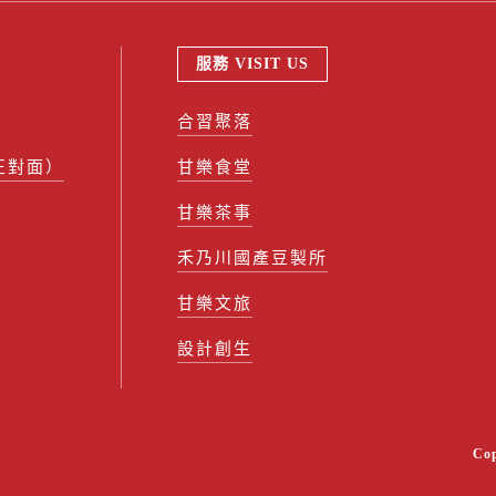
服務 VISIT US
合習聚落
正對面）
甘樂食堂
甘樂茶事
禾乃川國產豆製所
甘樂文旅
設計創生
Co