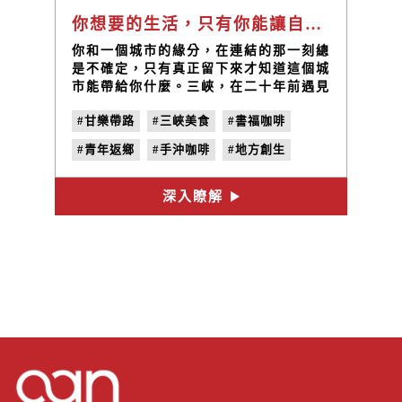
你想要的生活，只有你能讓自己擁有。｜甘樂帶路EP6
你和一個城市的緣分，在連結的那一刻總
是不確定，只有真正留下來才知道這個城
市能帶給你什麼。三峽，在二十年前遇見
了一位機電工程師，五年前，這位工程師
#甘樂帶路
#三峽美食
#書福咖啡
變成了手沖咖啡店的老闆，書福咖啡才正
式烙在三峽這座城市上，成為旅人們來三
#青年返鄉
#手沖咖啡
#地方創生
峽的記憶。
#三峽咖啡店
深入瞭解