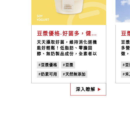
豆漿優格-好菌多，健康好生活
天天攝取好菌，維持消化道機
豆
能好輕鬆！低脂肪、零膽固
多
醇、無奶製品成份，全素者以
徵
及乳糖不耐症者皆可安心享
於
#豆漿優格
#豆漿
#
用，一起好菌多、健康好生
常
活！滑順又香濃的豆漿優格有
「
#奶素可用
#天然無添加
#
多種創意的美味吃法，搭配喜
種
愛的果醬、穀物麥片或新鮮水
季
#乳糖不耐症
#嗜熱鏈球菌
#
果，溫柔地喚醒腸胃，開啟清
配
深入瞭解
#嗜酸乳桿菌
#動物雙岐桿菌
爽的早晨。也能加入桑葚果醬
暖
攪拌均勻，變成酸甜滋味的低
道
卡沙拉醬，自製的清爽沙拉美
失
味又健康！
間