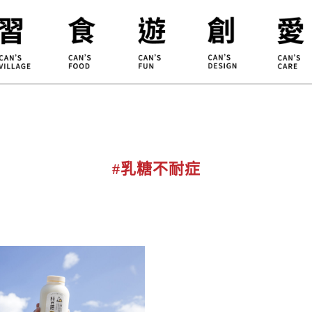
合習聚落
甘樂食堂
體驗遊程
地方創生
小草書
甘樂茶事
秀川居
設計服務
職能學
禾乃川
淨溪行動
烘焙
#乳糖不耐症