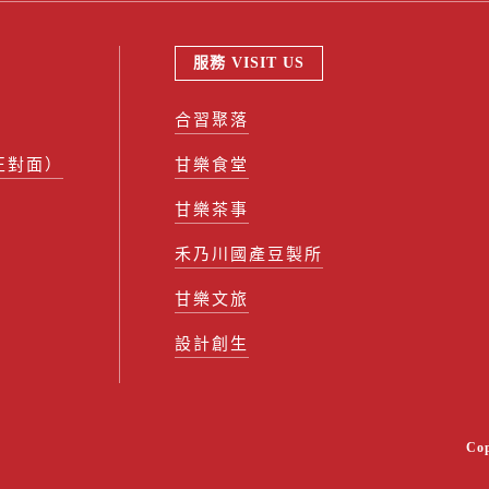
服務 VISIT US
合習聚落
正對面）
甘樂食堂
甘樂茶事
禾乃川國產豆製所
甘樂文旅
設計創生
Co