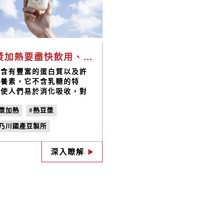
豆漿加熱要盡快飲用、勿反覆加熱，才能保存營養價值！
漿含有豐富的蛋白質以及許
營養素，它不含乳糖的特
，使人們易於消化吸收，對
擁有乳糖不耐症的人來說非
豆漿加熱
#熱豆漿
適合飲用，因此也被譽為
植物界的牛奶」。像豆漿這
禾乃川國產豆製所
營養價值高的飲品，一年四
都是臺灣人的早點宵夜搭
乳糖不耐症
#非基改黃豆
，寒冷的冬天更是要來一杯
深入瞭解
呼呼的熱豆漿！不過，你知
豆漿加熱後營養價值可能流
嗎？加熱豆漿最佳的飲用時
為何？就讓禾乃川告訴你！