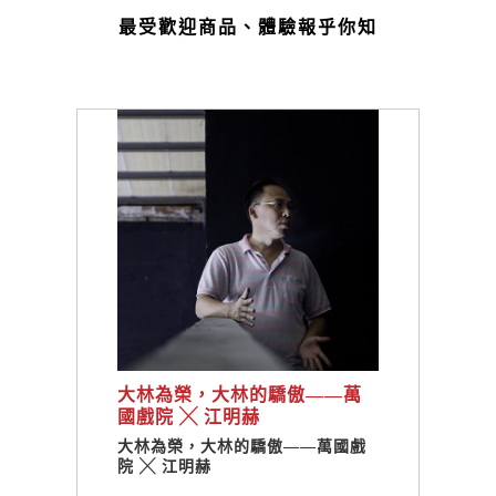
最受歡迎商品、體驗報乎你知
大林為榮，大林的驕傲——萬
國戲院 ╳ 江明赫
大林為榮，大林的驕傲——萬國戲
院 ╳ 江明赫