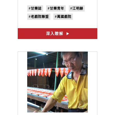
#甘樂誌
#甘樂青年
#江明赫
#老戲院聯盟
#萬國戲院
#嘉義大林
#no.26
#尋找臺灣老戲院
深入瞭解