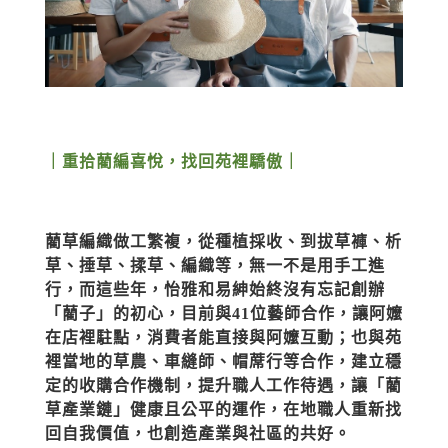
｜重拾藺編喜悅，找回苑裡驕傲｜
藺草編織做工繁複，從種植採收、到拔草褲、析
草、捶草、揉草、編織等，無一不是用手工進
行，而這些年，怡雅和易紳始終沒有忘記創辦
「藺子」的初心，目前與41位藝師合作，讓阿嬤
在店裡駐點，消費者能直接與阿嬤互動；也與苑
裡當地的草農、車縫師、帽蓆行等合作，建立穩
定的收購合作機制，提升職人工作待遇，讓「藺
草產業鏈」健康且公平的運作，在地職人重新找
回自我價值，也創造產業與社區的共好。