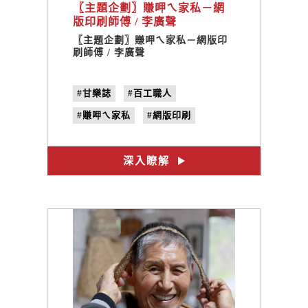
〖主題企劃〗賺呷ㄟ家私－網
版印刷師傅 / 李廣聲
〖主題企劃〗賺呷ㄟ家私－網版印
刷師傅 / 李廣聲
#甘樂誌
#百工職人
#賺呷ㄟ家私
#網版印刷
#no.14
#工具
深入瞭解