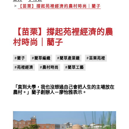
【苗栗】撐起苑裡經濟的農村時尚｜藺子
【苗栗】撐起苑裡經濟的農
村時尚｜藺子
#藺子
#藺草編織
#藺草產業鏈
#苗栗苑裡
#苑裡經濟
#農村時尚
#藺草工藝
「直到大學，我也沒想過自己會把人生的主場放在
農村。」藺子創辦人－廖怡雅表示。