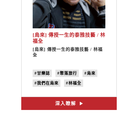
[烏來] 傳授一生的泰雅技藝 / 林
福全
[烏來] 傳授一生的泰雅技藝 / 林福
全
#甘樂誌
#聚落旅行
#烏來
#我們在烏來
#林福全
#泰雅族
#泰雅文化
#籐編技藝
#薪火相傳
深入瞭解
#no.27
#曬日頭