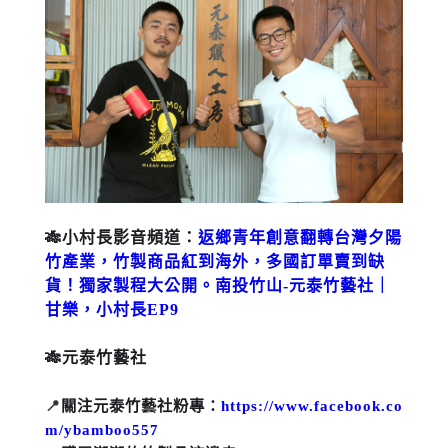
🎋小村長影音頻道：
返鄉青年創意翻轉台灣夕陽
竹產業，竹製商品紅到海外，多國訂單賣到缺
貨！獨家製程大公開。南投竹山-元泰竹藝社｜
甘樂，小村長EP9
🎋元泰竹藝社
關注元泰竹藝社粉專：
https://www.facebook.co
📍
m/ybamboo557