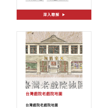
#鐵甲元帥
#八八坑道
#媽祖澳
#北海坑道
深入瞭解
#北竿塘岐
#得天泉澡堂
台灣戲院老戲院地圖
台灣戲院老戲院地圖