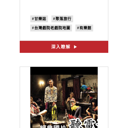
#甘樂誌
#聚落旅行
#台灣戲院老戲院地圖
#有樂館
#內灣戲院
#南投戲院
#陽明戲院
#昇平戲院
深入瞭解
#大容戲院
#利澤戲院
#西螺戲院
#北港劇場
#電姬戲院
#全美戲院
#大舞臺戲院
#萬國劇院
#瑞舞丹大戲院
#五洲戲院
#第一大戲院
#大洲戲院
#黃涓筑
#no.26
#尋找臺灣老戲院