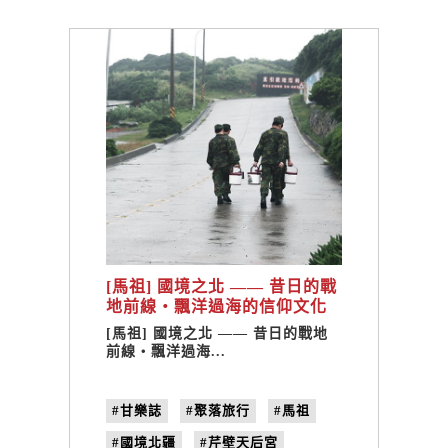
[馬祖] 國境之北 —— 昔日的戰
地前線・飄洋過海的信仰文化
[馬祖] 國境之北 —— 昔日的戰地
前線・飄洋過海...
#甘樂誌
#聚落旅行
#馬祖
#國境北疆
#芹壁天后宮