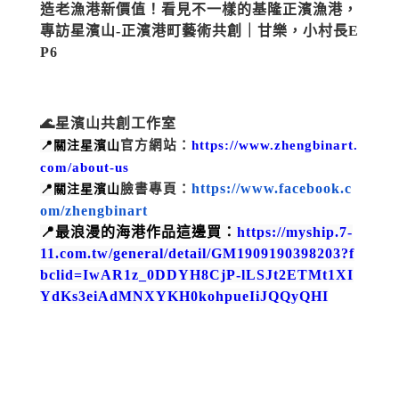
造老漁港新價值！看見不一樣的基隆正濱漁港，
專訪星濱山-正濱港町藝術共創｜甘樂，小村長E
P6
🌊星濱山共創工作室
官方網站：
https://www.zhengbinart.
📍關注星濱山
com/about-us
https://www.facebook.c
臉書專頁：
📍關注星濱山
om/zhengbinart
📍最浪漫的海港作品這邊買：
https://myship.7-
11.com.tw/general/detail/GM1909190398203?f
bclid=IwAR1z_0DDYH8CjP-lLSJt2ETMt1XI
YdKs3eiAdMNXYKH0kohpueIiJQQyQHI