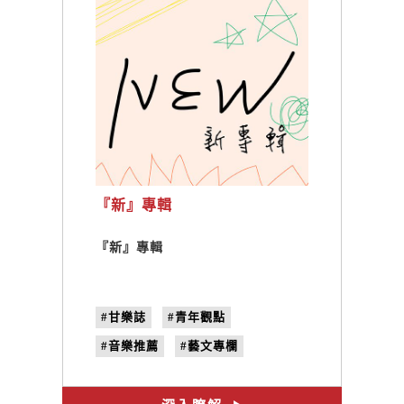
『新』專輯
『新』專輯
#甘樂誌
#青年觀點
#音樂推薦
#藝文專欄
#甘樂選歌
#新專輯
#Go Go Rise
#著色