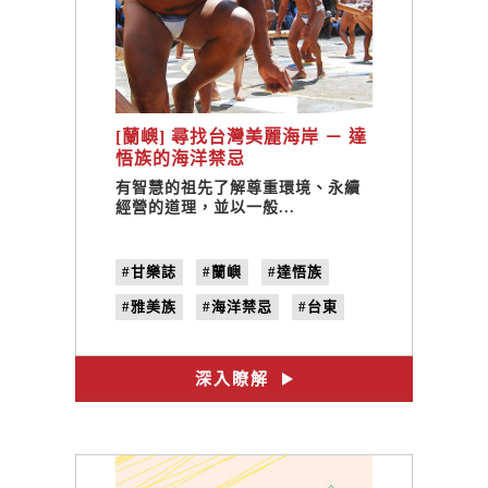
[蘭嶼] 尋找台灣美麗海岸 － 達
悟族的海洋禁忌
有智慧的祖先了解尊重環境、永續
經營的道理，並以一般...
#甘樂誌
#蘭嶼
#達悟族
#雅美族
#海洋禁忌
#台東
#島
#no.12
#禁忌
#聚落旅行
深入瞭解