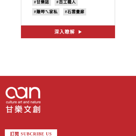
#甘樂誌
#百工職人
#賺呷ㄟ家私
#石雲畫廊
#裱褙師
#no.14
#工具
深入瞭解
訂閱 SUBCRIBE US