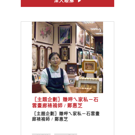
深入瞭解
#愛貝克思
#陳綺貞
#偶然與巧合
#添翼
#no.27
#曬日頭
〖主題企劃〗賺呷ㄟ家私－石
雲畫廊裱褙師 / 鄭惠芝
〖主題企劃〗賺呷ㄟ家私－石雲畫
廊裱褙師 / 鄭惠芝