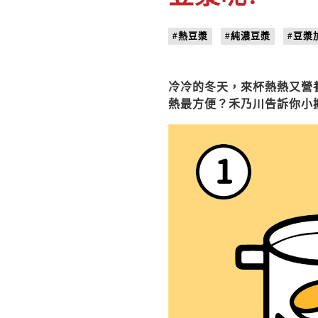
#熱豆漿
#純濃豆漿
#豆漿
冷冷的冬天，來杯熱熱又營
熱最方便？禾乃川告訴你小