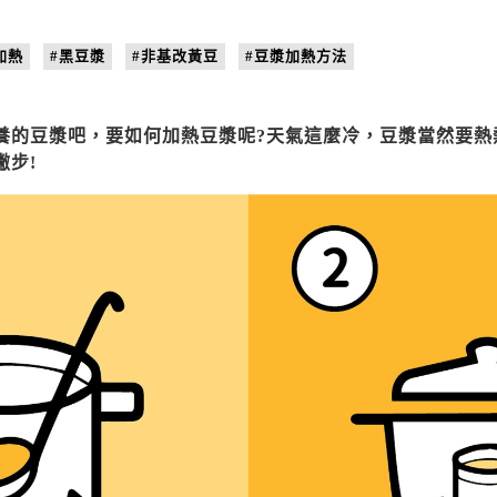
加熱
#黑豆漿
#非基改黃豆
#豆漿加熱方法
養的豆漿吧，要如何加熱豆漿呢?天氣這麼冷，豆漿當然要熱
撇步!