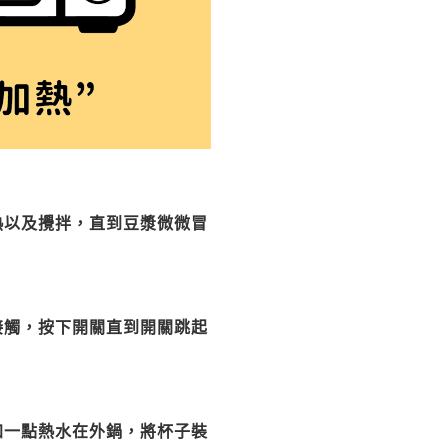
熱以及攪拌，直到豆漿微微冒
接觸，按下開關直到開關跳起
加一點熱水在外鍋，將杯子裝