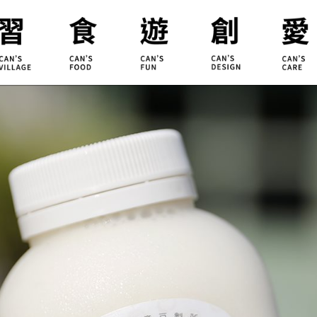
合習聚落
甘樂食堂
體驗遊程
地方創生
小草書
甘樂茶事
秀川居
設計服務
職能學
禾乃川
淨溪行動
烘焙