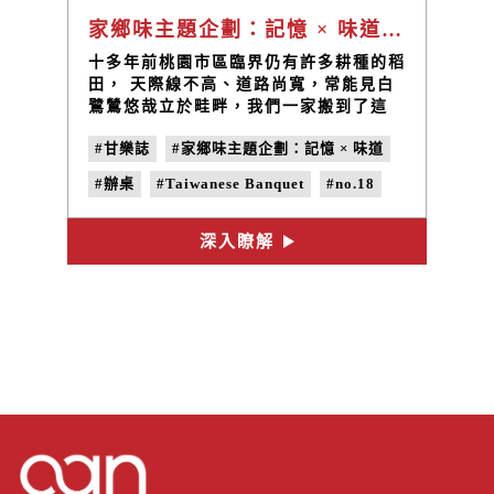
家鄉味主題企劃：記憶 × 味道 —— 辦桌・風光有時，相聚有時 Taiwanese Banquet
十多年前桃園市區臨界仍有許多耕種的稻
田， 天際線不高、道路尚寬，常能見白
鷺鷥悠哉立於畦畔，我們一家搬到了這
裡。原本在文具批發公司呷頭路的爸爸，
#甘樂誌
#家鄉味主題企劃：記憶 × 味道
熬了數年總算是下了決心要和媽媽一起自
己開店， 除了聲勢浩大的裝潢施工，爸
#辦桌
#Taiwanese Banquet
#no.18
媽更拜託朋友把市場有名的總舖師請來，
張羅起一場熱鬧的筵席。當天大清早家門
#家鄉味
口架起大紅色布棚，幾輛發財車載來中午
深入瞭解
宴客的食材，和大小齊全的餐盤鍋碗一旁
儘管是戶外臨時搭起的灶腳，薰著白煙層
層疊疊的大蒸籠和焰著熊熊火光的瓦斯爐
一樣不少。