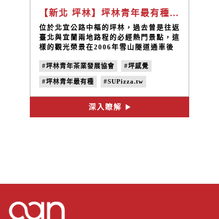
【新北 坪林】坪林青年最有種！低碳旅行找回坪林青活力 | SUPizza.tw、坪感覺、坪林青年茶業發展協會
位於北宜公路中樞的坪林，過去曾是往返
臺北與宜蘭兩地路程的必經熱門景點，這
樣的觀光榮景在2006年雪山隧道通車後
逐漸凋零。失去遊客的坪林店家一度對觀
#坪林青年茶業發展協會
#坪感覺
光失去希望，但人潮流失的劣勢反而讓地
方看見全新機會，以低碳作為坪林的生活
#坪林青年最有種
#SUPizza.tw
態度，也將低碳綠色旅行打造為坪林觀光
的另一個新亮點。
#金瓜三號
#返鄉青年
深入瞭解