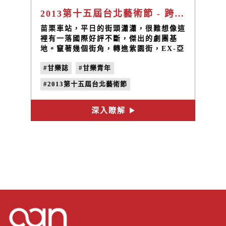
2013第十五屆台北藝術節 - 跨國界，無國界 EX- 亞洲劇團 | EX-Theatre Asia
苗栗車站，平日的街頭瀟瀟，很難想像這
裡有一落國際好評不斷，傑出的劇團基
地。竄著幾個街角，轉進紫園街，EX-亞
洲劇團位於巷弄的辦公室，一股特殊的香
#甘樂誌
#甘樂青年
氣四溢。地道印度奶茶，跟夜市裝在袋子
裡的根本天壤之別，紅茶香純加上新鮮牛
#2013第十五屆台北藝術節
奶，舉杯撲鼻而來香料氣味，暖暖的老薑
和著肉桂的濃郁味道。
#EX- 亞洲劇團
#EX-Theatre Asia
深入瞭解
#江譚佳彥
#《赤鬼》
#Chongtham Jayanta Meetei
#no.18
#家鄉味