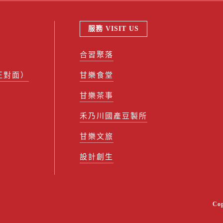
服務 VISIT US
合習聚落
正對面）
甘樂食堂
甘樂茶事
禾乃川國產豆製所
甘樂文旅
設計創生
Co