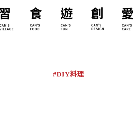
合習聚落
甘樂食堂
體驗遊程
地方創生
小草書
甘樂茶事
秀川居
設計服務
職能學
禾乃川
淨溪行動
烘焙
#DIY料理