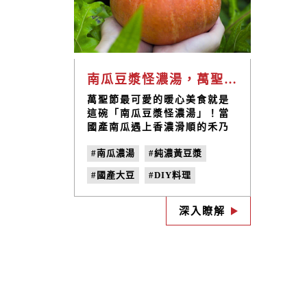
南瓜豆漿怪濃湯，萬聖節限定搞怪登場｜禾乃川小廚房
萬聖節最可愛的暖心美食就是
這碗「南瓜豆漿怪濃湯」！當
國產南瓜遇上香濃滑順的禾乃
川豆漿，創造出人人都喜愛的
#南瓜濃湯
#純濃黃豆漿
綿密香甜好滋味，連挑食的孩
子都能順利征服！再加入自己
#國產大豆
#DIY料理
切出的可愛豆豆鬼，補充雙倍
優質植物性蛋白，有趣又健康
#萬聖節料理
#南瓜食譜
的搞怪食譜，一起度過歡樂的
深入瞭解
#濃湯食譜
DIY時光吧！