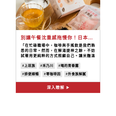
別讓午餐沈重感拖慢你！日本流行的「喝的青春露」：【禾乃川米麴茶】解膩順暢、零咖啡因，適合全家大小的日日溫潤應援！
「在忙碌職場中，咖啡與手搖飲是我們熟
悉的日常。然而，在解渴提神之餘，不妨
試著用更純粹的方式照顧自己。讓米麴溫
和的『發酵力量』，輕輕卸下外食的沈重
#上班族
#禾乃川
#喝的青春露
感，回歸自然穩定的狀態。」
#排便順暢
#零咖啡因
#外食族解膩
#米麴茶
#夜好蘊
#紅馥桂
深入瞭解