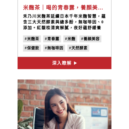
米麴茶｜喝的青春露，養顏美容、幫助消化的日常保養茶飲
禾乃川米麴茶延續日本千年米麴智慧，蘊
含三大天然酵素與總多酚，無咖啡因、0
添加。紅馥桂清爽解膩，夜好蘊舒緩養
顏，日夜雙效保養，適合每日飲用。
#米麴茶
#青春露
#米麴
#養顔美容
#保健飲
#無咖啡因
#天然酵素
#新陳代謝
#總多酚
深入瞭解