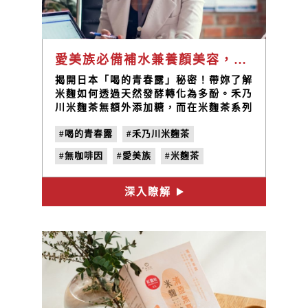
愛美族必備補水兼養顏美容，揭密日本流行的米麴茶 「喝的青春露」
揭開日本「喝的青春露」秘密！帶妳了解
米麴如何透過天然發酵轉化為多酚。禾乃
川米麴茶無額外添加糖，而在米麴茶系列
中，【夜好蘊米麴茶】未含咖啡因，不干
#喝的青春露
#禾乃川米麴茶
擾睡眠，且可舒緩高壓情緒，陪妳在忙碌
生活中由內而外維持好氣色。
#無咖啡因
#愛美族
#米麴茶
深入瞭解