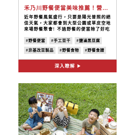
禾乃川野餐便當美味推薦！營養黑豆腐和手工豆干如何入菜
近年野餐風氣盛行，只要是陽光普照的絕
佳天氣，大家都會到大型公園或草皮空地
來場野餐聚會! 不過野餐的便當除了好吃
好拍之外，還要很營養，才能讓全家大小
#野餐便當
#手工豆干
#鹽滷黑豆腐
一起食用，那麼野餐便當該怎麼準備呢?
選擇營養價值含量高的蛋白質食材是必須
#非基改豆製品
#野餐食物
#野餐食譜
的! 現在就讓禾乃川告訴你豆製品的營
養，更進一步教你如何使用營養的國產豆
#禾乃川國產豆製所
製品做出色香味俱全的營養野餐便當吧!
深入瞭解