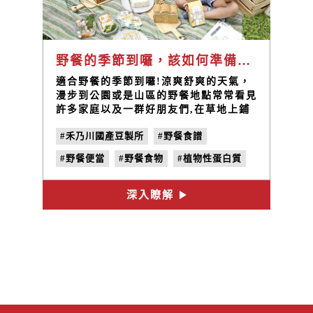
野餐的季節到囉，該如何準備野餐食物，禾乃川野餐食譜大公開
適合野餐的季節到囉!涼爽舒爽的天氣，
漫步到公園或是山區的野餐地點常常看見
許多家庭以及一群好朋友們,在草地上鋪
著各式花色的野餐墊，擺滿各式好吃的食
#禾乃川國產豆製所
#野餐食譜
物和便當，共同度過一個美好的時光!接
下來禾乃川就要來教你，如何準備一個健
#野餐便當
#野餐食物
#植物性蛋白質
康又養生，而且大人小孩都會喜歡的野餐
食物吧!
#國產純濃豆漿
#手工豆皮
#乳酪吐司
深入瞭解
#豆乳蛋糕
#黑豆茶