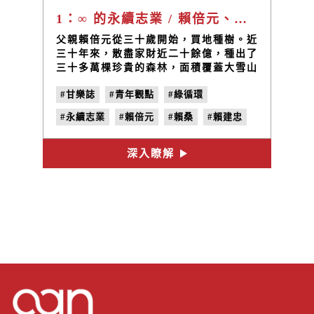
1：∞ 的永續志業 / 賴倍元、賴建忠父子檔
父親賴倍元從三十歲開始，買地種樹。近
三十年來，散盡家財近二十餘億，種出了
三十多萬棵珍貴的森林，面積覆蓋大雪山
周圍十餘個山 頭！兒子賴建忠追隨父親
#甘樂誌
#青年觀點
#綠循環
的信念， 秉持著以小樹養大樹的「綠循
環」 概念，在林場兼植咖啡樹，再將咖
#永續志業
#賴倍元
#賴桑
#賴建忠
啡營收所得的百分之九十五做為種樹之
用，讓每一筆收入，成為林場裡無限的延
#你喝咖啡，我種樹！
#雲道咖啡館
續。
深入瞭解
#咖啡
#no.21
#單位的計量