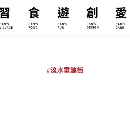
合習聚落
甘樂食堂
體驗遊程
地方創生
小草書
甘樂茶事
秀川居
設計服務
職能學
禾乃川
淨溪行動
烘焙
#淡水重建街