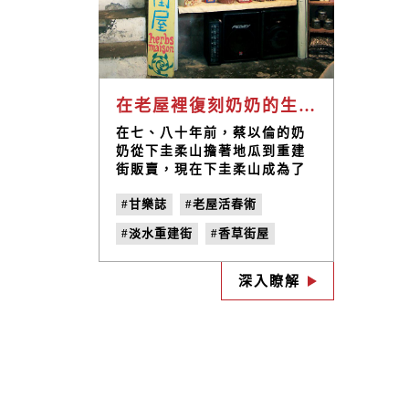
在老屋裡復刻奶奶的生活 / 香草街屋
在七、八十年前，蔡以倫的奶
奶從下圭柔山擔著地瓜到重建
街販賣，現在下圭柔山成為了
蔡以倫種植香草的基地，在奶
#甘樂誌
#老屋活春術
奶留下的老房子裡，設立香草
街屋，販賣自己製作的茶包，
#淡水重建街
#香草街屋
復刻奶奶從前的農業生活。
#淡水第一街
#戀愛巷
深入瞭解
#蔡以倫
#no.22
#捻花惹草