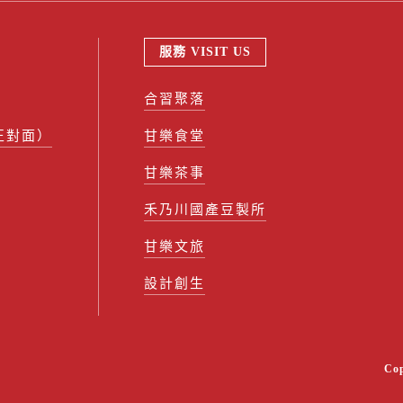
服務 VISIT US
合習聚落
正對面）
甘樂食堂
甘樂茶事
禾乃川國產豆製所
甘樂文旅
設計創生
Co