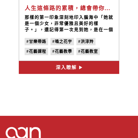
人生這條路的累積，總會帶你找回最初的自己 | 甘樂帶路EP11
那樣的第一印象深刻地印入腦海中「她就
是一個少女，非常優雅且美好的樣
子。」，還記得第一次見到她，是在一個
充滿陽光的午後，工作室剛佈置一半，藍
#甘樂帶路
#鳴之花宇
#洪淳羚
色的牆面和大大小小的紙箱，堆疊在不同
的角落，與她進行了第一次交談。
#花藝課程
#花藝教學
#花藝教室
#花藝DIY
深入瞭解